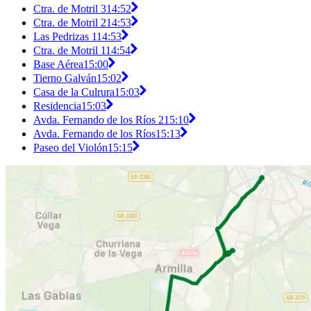
Ctra. de Motril 3
14:52
Ctra. de Motril 2
14:53
Las Pedrizas 1
14:53
Ctra. de Motril 1
14:54
Base Aérea
15:00
Tierno Galván
15:02
Casa de la Culrura
15:03
Residencia
15:03
Avda. Fernando de los Ríos 2
15:10
Avda. Fernando de los Ríos
15:13
Paseo del Violón
15:15