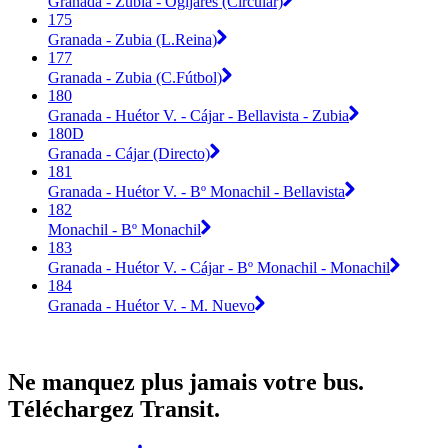
Granada - Zubia - Ogíjares (Circular)
175
Granada - Zubia (L.Reina)
177
Granada - Zubia (C.Fútbol)
180
Granada - Huétor V. - Cájar - Bellavista - Zubia
180D
Granada - Cájar (Directo)
181
Granada - Huétor V. - Bº Monachil - Bellavista
182
Monachil - Bº Monachil
183
Granada - Huétor V. - Cájar - Bº Monachil - Monachil
184
Granada - Huétor V. - M. Nuevo
Ne manquez plus jamais votre bus.
Téléchargez Transit.