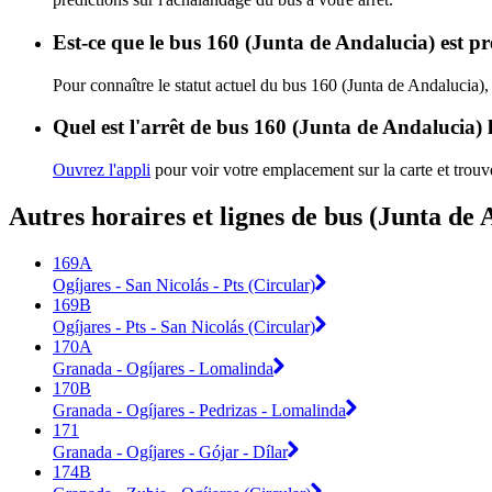
Est-ce que le bus 160 (Junta de Andalucia) est p
Pour connaître le statut actuel du bus 160 (Junta de Andalucia)
Quel est l'arrêt de bus 160 (Junta de Andalucia) 
Ouvrez l'appli
pour voir votre emplacement sur la carte et trouve
Autres horaires et lignes de bus (Junta de 
169A
Ogíjares - San Nicolás - Pts (Circular)
169B
Ogíjares - Pts - San Nicolás (Circular)
170A
Granada - Ogíjares - Lomalinda
170B
Granada - Ogíjares - Pedrizas - Lomalinda
171
Granada - Ogíjares - Gójar - Dílar
174B