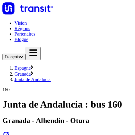
Vision
Régions
Partenaires
Blogue
Français
Espagne
Granada
Junta de Andalucia
160
Junta de Andalucia : bus 160
Granada - Alhendín - Otura