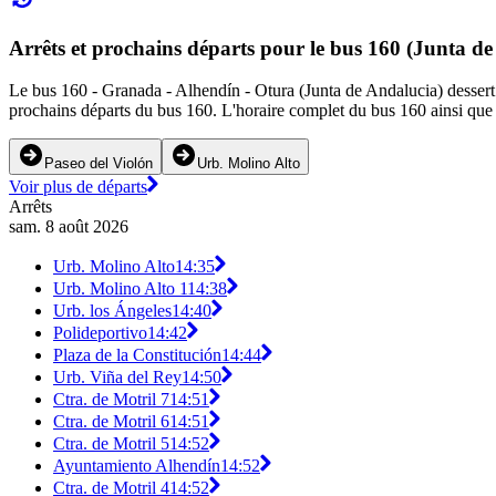
Arrêts et prochains départs pour le bus 160 (Junta d
Le bus 160 - Granada - Alhendín - Otura (Junta de Andalucia) dessert 2
prochains départs du bus 160. L'horaire complet du bus 160 ainsi que l
Paseo del Violón
Urb. Molino Alto
Voir plus de départs
Arrêts
sam. 8 août 2026
Urb. Molino Alto
14:35
Urb. Molino Alto 1
14:38
Urb. los Ángeles
14:40
Polideportivo
14:42
Plaza de la Constitución
14:44
Urb. Viña del Rey
14:50
Ctra. de Motril 7
14:51
Ctra. de Motril 6
14:51
Ctra. de Motril 5
14:52
Ayuntamiento Alhendín
14:52
Ctra. de Motril 4
14:52