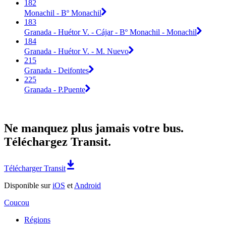
182
Monachil - Bº Monachil
183
Granada - Huétor V. - Cájar - Bº Monachil - Monachil
184
Granada - Huétor V. - M. Nuevo
215
Granada - Deifontes
225
Granada - P.Puente
Ne manquez plus jamais votre bus.
Téléchargez Transit.
Télécharger Transit
Disponible sur
iOS
et
Android
Coucou
Régions