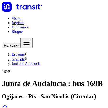
Vision
Régions
Partenaires
Blogue
Français
Espagne
Granada
Junta de Andalucia
169B
Junta de Andalucia : bus 169B
Ogíjares - Pts - San Nicolás (Circular)