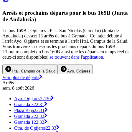
Arrêts et prochains départs pour le bus 169B (Junta
de Andalucia)
Le bus 169B - Ogíjares - Pts - San Nicolás (Circular) (Junta de
Andalucia) dessert 13 arrêts de bus à Grenade. Ce trajet débute à
l'arrêt Ayo. Ogijares et se termine à l'arrêt Htal. Campus de la Salud.
Vous trouverez ci-dessous les prochains départs du bus 169B.
L'horaire complet du bus 169B ainsi que les départs en temps réel (si
ceux-ci sont disponibles)
se trouvent dans l'application
.
Htal. Campus de la Salud
Ayo. Ogijares
Voir plus de départs
Arrêts
sam. 8 août 2026
Ayo. Ogijares
22:30
Granada 3
22:31
Plaza Baja
22:31
Granada 2
22:32
Granada 1
22:32
Ctra. de Ogijares
22:33