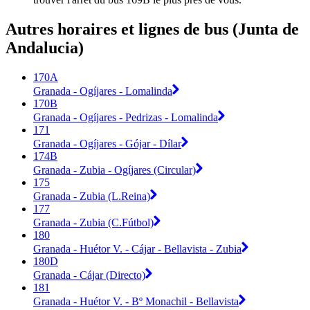
Autres horaires et lignes de bus (Junta de
Andalucia)
170A
Granada - Ogíjares - Lomalinda
170B
Granada - Ogíjares - Pedrizas - Lomalinda
171
Granada - Ogíjares - Gójar - Dílar
174B
Granada - Zubia - Ogíjares (Circular)
175
Granada - Zubia (L.Reina)
177
Granada - Zubia (C.Fútbol)
180
Granada - Huétor V. - Cájar - Bellavista - Zubia
180D
Granada - Cájar (Directo)
181
Granada - Huétor V. - Bº Monachil - Bellavista