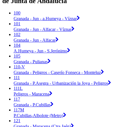
de Junta de Andalucia
100
Granada - Jun - a.Humeya - Víznar
101
Granada - Jun - Alfacar - Víznar
102
Granada - Jun - Alfacar
104
A.Humeya - Jun - S.Jerónimo
105
Granada - Pulianas
110-V
Granada - Peligros - Caserío Fonseca - Monteluz
111
Granada - P.Asegra - Urbanización la Joya - Peligros
111L
Peligros - Maracena
117
Granada - P.Cubillas
117M
P.Cubillas-Albolote (Metro)
121
Granada - Maracena (Ctra.Jaén)