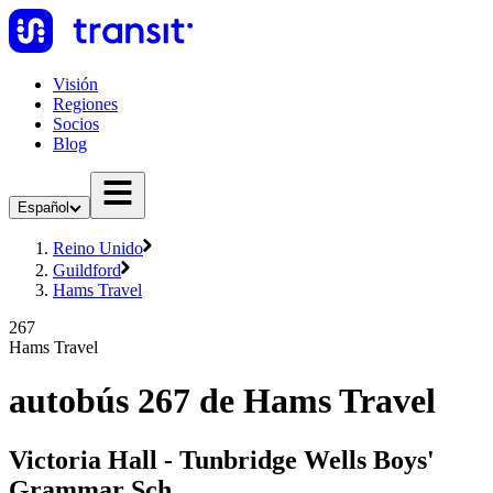
Visión
Regiones
Socios
Blog
Español
Reino Unido
Guildford
Hams Travel
267
Hams Travel
autobús 267 de Hams Travel
Victoria Hall - Tunbridge Wells Boys'
Grammar Sch