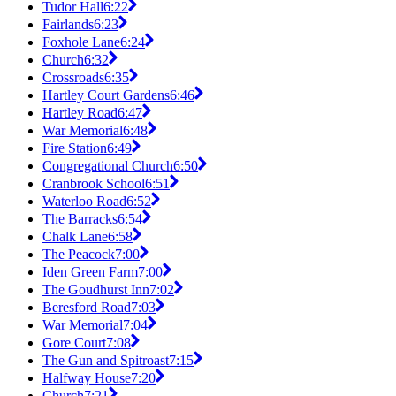
Tudor Hall
6:22
Fairlands
6:23
Foxhole Lane
6:24
Church
6:32
Crossroads
6:35
Hartley Court Gardens
6:46
Hartley Road
6:47
War Memorial
6:48
Fire Station
6:49
Congregational Church
6:50
Cranbrook School
6:51
Waterloo Road
6:52
The Barracks
6:54
Chalk Lane
6:58
The Peacock
7:00
Iden Green Farm
7:00
The Goudhurst Inn
7:02
Beresford Road
7:03
War Memorial
7:04
Gore Court
7:08
The Gun and Spitroast
7:15
Halfway House
7:20
Church
7:21