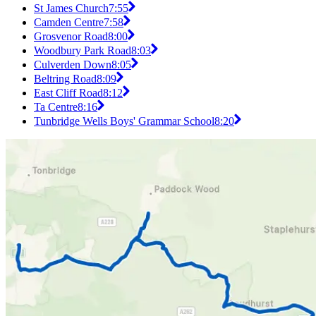
St James Church
7:55
Camden Centre
7:58
Grosvenor Road
8:00
Woodbury Park Road
8:03
Culverden Down
8:05
Beltring Road
8:09
East Cliff Road
8:12
Ta Centre
8:16
Tunbridge Wells Boys' Grammar School
8:20