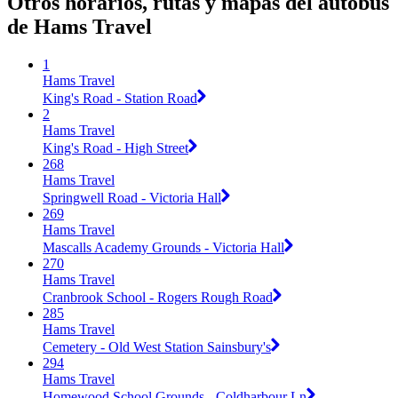
Otros horarios, rutas y mapas del autobús
de Hams Travel
1
Hams Travel
King's Road - Station Road
2
Hams Travel
King's Road - High Street
268
Hams Travel
Springwell Road - Victoria Hall
269
Hams Travel
Mascalls Academy Grounds - Victoria Hall
270
Hams Travel
Cranbrook School - Rogers Rough Road
285
Hams Travel
Cemetery - Old West Station Sainsbury's
294
Hams Travel
Homewood School Grounds - Coldharbour Ln