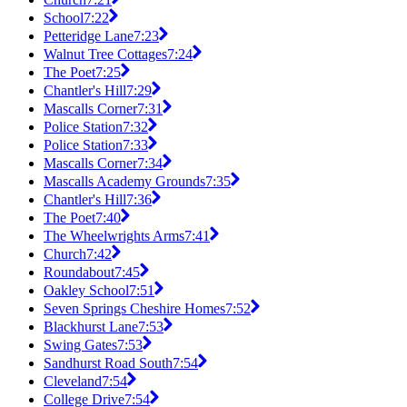
School
7:22
Petteridge Lane
7:23
Walnut Tree Cottages
7:24
The Poet
7:25
Chantler's Hill
7:29
Mascalls Corner
7:31
Police Station
7:32
Police Station
7:33
Mascalls Corner
7:34
Mascalls Academy Grounds
7:35
Chantler's Hill
7:36
The Poet
7:40
The Wheelwrights Arms
7:41
Church
7:42
Roundabout
7:45
Oakley School
7:51
Seven Springs Cheshire Homes
7:52
Blackhurst Lane
7:53
Swing Gates
7:53
Sandhurst Road South
7:54
Cleveland
7:54
College Drive
7:54