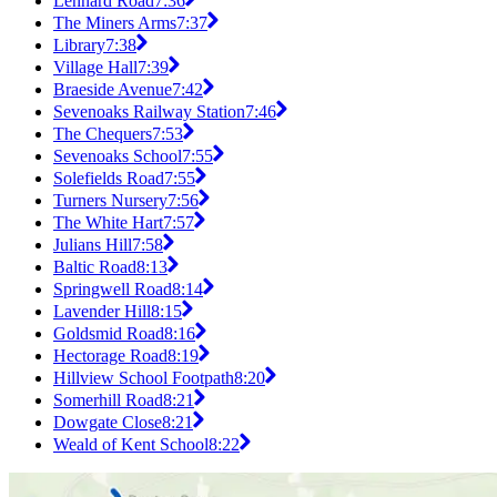
Lennard Road
7:36
The Miners Arms
7:37
Library
7:38
Village Hall
7:39
Braeside Avenue
7:42
Sevenoaks Railway Station
7:46
The Chequers
7:53
Sevenoaks School
7:55
Solefields Road
7:55
Turners Nursery
7:56
The White Hart
7:57
Julians Hill
7:58
Baltic Road
8:13
Springwell Road
8:14
Lavender Hill
8:15
Goldsmid Road
8:16
Hectorage Road
8:19
Hillview School Footpath
8:20
Somerhill Road
8:21
Dowgate Close
8:21
Weald of Kent School
8:22