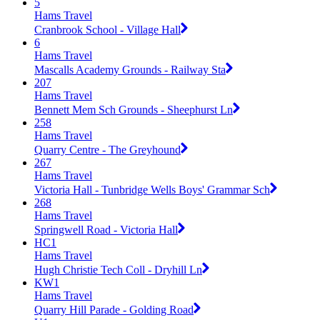
5
Hams Travel
Cranbrook School - Village Hall
6
Hams Travel
Mascalls Academy Grounds - Railway Sta
207
Hams Travel
Bennett Mem Sch Grounds - Sheephurst Ln
258
Hams Travel
Quarry Centre - The Greyhound
267
Hams Travel
Victoria Hall - Tunbridge Wells Boys' Grammar Sch
268
Hams Travel
Springwell Road - Victoria Hall
HC1
Hams Travel
Hugh Christie Tech Coll - Dryhill Ln
KW1
Hams Travel
Quarry Hill Parade - Golding Road