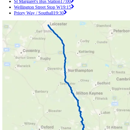
St Margaret's Bus Station
17:00
Wellington Street Stop W
19:15
Priory Way / Southall
19:30