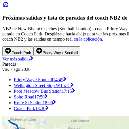
Próximas salidas y lista de paradas del coach NB2 
NB2 de New Bharat Coaches (Southall London) - coach Priory Way / So
parada en Coach Park. Desplázate hacia abajo para ver las próximas 
coach NB2 y las salidas en tiempo real
en la aplicación
.
Coach Park
Priory Way / Southall
Ver más salidas
Paradas
vie, 7 ago 2026
Priory Way / Southall
14:45
Wellington Street Stop W
15:15
Pool Meadow Bus Station
17:15
Soho Road
17:50
Rolfe St Station
18:00
Coach Park
18:30