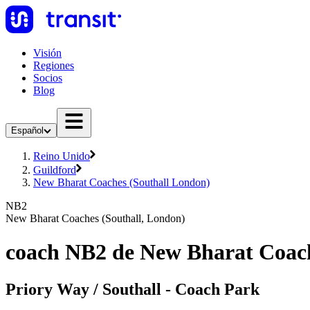
Visión
Regiones
Socios
Blog
Español
Reino Unido
Guildford
New Bharat Coaches (Southall London)
NB2
New Bharat Coaches (Southall, London)
coach NB2 de New Bharat Coach
Priory Way / Southall - Coach Park