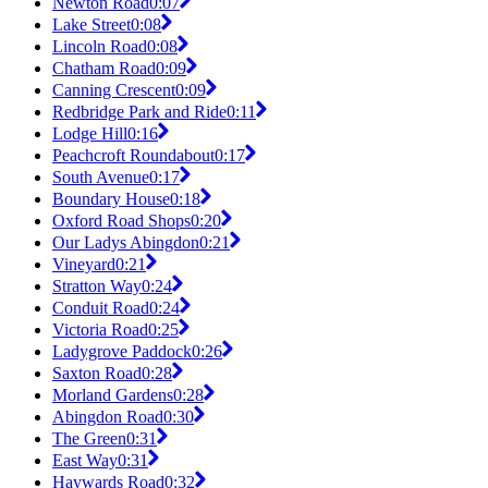
Newton Road
0:07
Lake Street
0:08
Lincoln Road
0:08
Chatham Road
0:09
Canning Crescent
0:09
Redbridge Park and Ride
0:11
Lodge Hill
0:16
Peachcroft Roundabout
0:17
South Avenue
0:17
Boundary House
0:18
Oxford Road Shops
0:20
Our Ladys Abingdon
0:21
Vineyard
0:21
Stratton Way
0:24
Conduit Road
0:24
Victoria Road
0:25
Ladygrove Paddock
0:26
Saxton Road
0:28
Morland Gardens
0:28
Abingdon Road
0:30
The Green
0:31
East Way
0:31
Haywards Road
0:32