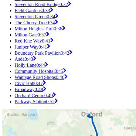
Steventon Road Bridge
0:32
Field Gardens
0:33
Steventon Green
0:34
The Cherry Tree
0:34
Milton Heights Turn
0:36
Milton Gate
0:37
Red Kite Way
0:41
Juniper Way
0:41
Boundary Park Pavilion
0:42
Asda
0:43
Holly Lane
0:44
Community Hospital
0:45
Wantage Road Shops
0:46
Civic Hall
0:47
Broadway
0:48
Orchard Centre
0:49
Parkway Station
0:52