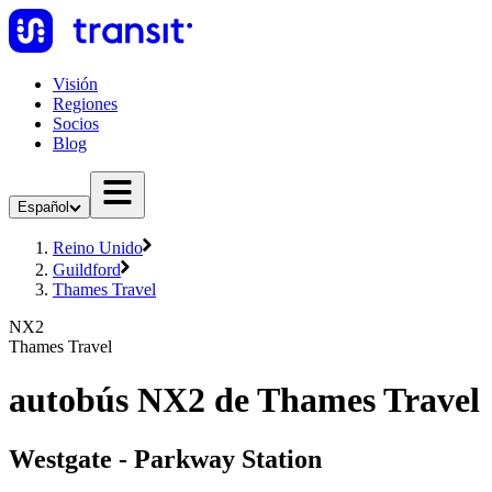
Visión
Regiones
Socios
Blog
Español
Reino Unido
Guildford
Thames Travel
NX2
Thames Travel
autobús NX2 de Thames Travel
Westgate - Parkway Station