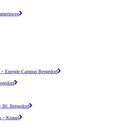
ommernweg
rf > Energie-Campus Bergedorf
rgedorf
> Bf. Bergedorf
h > Krauel