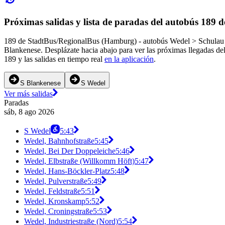
Próximas salidas y lista de paradas del autobús 189
189 de StadtBus/RegionalBus (Hamburg) - autobús Wedel > Schulau > 
Blankenese. Desplázate hacia abajo para ver las próximas llegadas de
189 y las salidas en tiempo real
en la aplicación
.
S Blankenese
S Wedel
Ver más salidas
Paradas
sáb, 8 ago 2026
S Wedel
5:43
Wedel, Bahnhofstraße
5:45
Wedel, Bei Der Doppeleiche
5:46
Wedel, Elbstraße (Willkomm Höft)
5:47
Wedel, Hans-Böckler-Platz
5:48
Wedel, Pulverstraße
5:49
Wedel, Feldstraße
5:51
Wedel, Kronskamp
5:52
Wedel, Croningstraße
5:53
Wedel, Industriestraße (Nord)
5:54