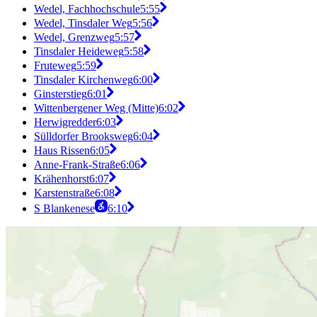
Wedel, Fachhochschule
5:55
Wedel, Tinsdaler Weg
5:56
Wedel, Grenzweg
5:57
Tinsdaler Heideweg
5:58
Fruteweg
5:59
Tinsdaler Kirchenweg
6:00
Ginsterstieg
6:01
Wittenbergener Weg (Mitte)
6:02
Herwigredder
6:03
Sülldorfer Brooksweg
6:04
Haus Rissen
6:05
Anne-Frank-Straße
6:06
Krähenhorst
6:07
Karstenstraße
6:08
S Blankenese
6:10