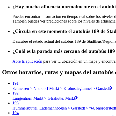
¿Hay mucha afluencia normalmente en el autob
Puedes encontrar información en tiempo real sobre los nivele
También puedes ver predicciones sobre los niveles de afluencia
¿Circula en este momento el autobús 189 de St
Descubre el estado actual del autobús 189 de StadtBus/Regio
¿Cuál es la parada más cercana del autobús 18
Abre la aplicación
para ver tu ubicación en un mapa y encontra
Otros horarios, rutas y mapas del autobú
191
Schnelsen > Niendorf Markt > Krohnstiegtunnel > Garstedt
192
Langenhorn Markt > Glashütte, Markt
193
Hummelsbüttel, Lademannbogen > Garstedt > %Ubnorderstedt
194