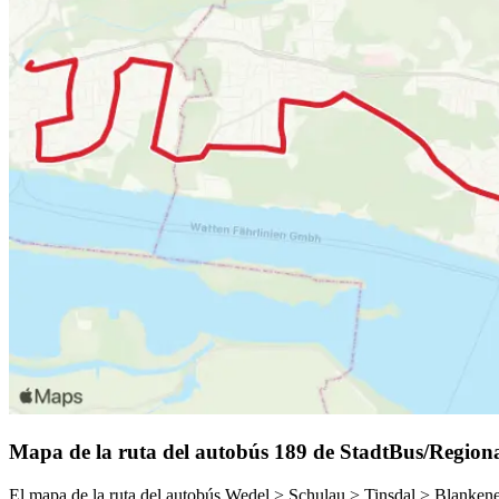
Mapa de la ruta del autobús 189 de StadtBus/Regio
El mapa de la ruta del autobús Wedel > Schulau > Tinsdal > Blankene