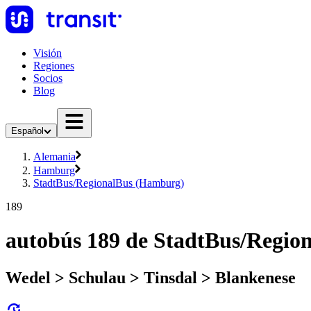
Visión
Regiones
Socios
Blog
Español
Alemania
Hamburg
StadtBus/RegionalBus (Hamburg)
189
autobús 189 de StadtBus/Regi
Wedel > Schulau > Tinsdal > Blankenese