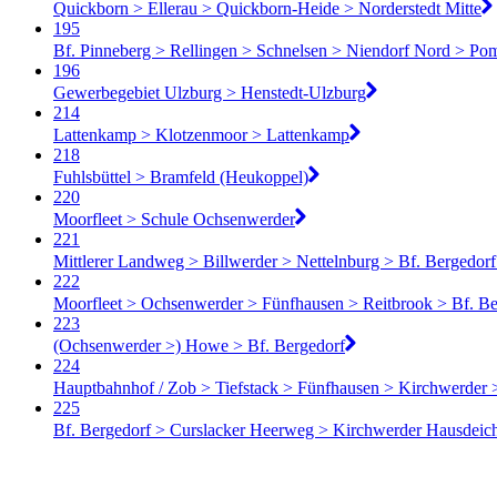
Quickborn > Ellerau > Quickborn-Heide > Norderstedt Mitte
195
Bf. Pinneberg > Rellingen > Schnelsen > Niendorf Nord > P
196
Gewerbegebiet Ulzburg > Henstedt-Ulzburg
214
Lattenkamp > Klotzenmoor > Lattenkamp
218
Fuhlsbüttel > Bramfeld (Heukoppel)
220
Moorfleet > Schule Ochsenwerder
221
Mittlerer Landweg > Billwerder > Nettelnburg > Bf. Bergedo
222
Moorfleet > Ochsenwerder > Fünfhausen > Reitbrook > Bf. Be
223
(Ochsenwerder >) Howe > Bf. Bergedorf
224
Hauptbahnhof / Zob > Tiefstack > Fünfhausen > Kirchwerder 
225
Bf. Bergedorf > Curslacker Heerweg > Kirchwerder Hausdeic