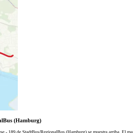
nalBus (Hamburg)
se - 189 de StadtBus/RegionalBus (Hamburg) se muestra arriba. El map