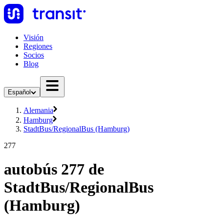
Visión
Regiones
Socios
Blog
Español
Alemania
Hamburg
StadtBus/RegionalBus (Hamburg)
277
autobús 277 de
StadtBus/RegionalBus
(Hamburg)