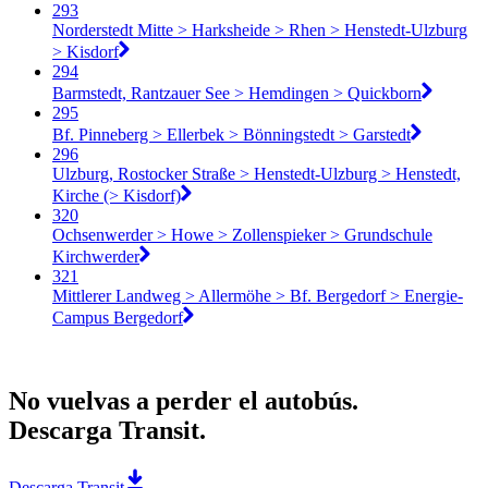
293
Norderstedt Mitte > Harksheide > Rhen > Henstedt-Ulzburg
> Kisdorf
294
Barmstedt, Rantzauer See > Hemdingen > Quickborn
295
Bf. Pinneberg > Ellerbek > Bönningstedt > Garstedt
296
Ulzburg, Rostocker Straße > Henstedt-Ulzburg > Henstedt,
Kirche (> Kisdorf)
320
Ochsenwerder > Howe > Zollenspieker > Grundschule
Kirchwerder
321
Mittlerer Landweg > Allermöhe > Bf. Bergedorf > Energie-
Campus Bergedorf
No vuelvas a perder el autobús.
Descarga Transit.
Descarga Transit