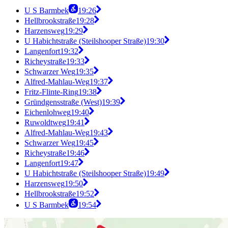
U S Barmbek
19:26
Hellbrookstraße
19:28
Harzensweg
19:29
U Habichtstraße (Steilshooper Straße)
19:30
Langenfort
19:32
Richeystraße
19:33
Schwarzer Weg
19:35
Alfred-Mahlau-Weg
19:37
Fritz-Flinte-Ring
19:38
Gründgensstraße (West)
19:39
Eichenlohweg
19:40
Ruwoldtweg
19:41
Alfred-Mahlau-Weg
19:43
Schwarzer Weg
19:45
Richeystraße
19:46
Langenfort
19:47
U Habichtstraße (Steilshooper Straße)
19:49
Harzensweg
19:50
Hellbrookstraße
19:52
U S Barmbek
19:54