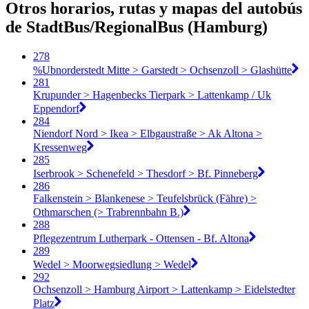
Otros horarios, rutas y mapas del autobús
de StadtBus/RegionalBus (Hamburg)
278
%Ubnorderstedt Mitte > Garstedt > Ochsenzoll > Glashütte
281
Krupunder > Hagenbecks Tierpark > Lattenkamp / Uk
Eppendorf
284
Niendorf Nord > Ikea > Elbgaustraße > Ak Altona >
Kressenweg
285
Iserbrook > Schenefeld > Thesdorf > Bf. Pinneberg
286
Falkenstein > Blankenese > Teufelsbrück (Fähre) >
Othmarschen (> Trabrennbahn B.)
288
Pflegezentrum Lutherpark - Ottensen - Bf. Altona
289
Wedel > Moorwegsiedlung > Wedel
292
Ochsenzoll > Hamburg Airport > Lattenkamp > Eidelstedter
Platz