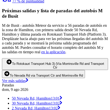
77 % de puntualidad
Próximas salidas y lista de paradas del autobús M
de Busit
M de Busit - autobús Meteor da servicio a 56 paradas de autobús en
la zona de Hamilton, con primera salida desde 50 Nevada Rd,
Hamilton y última parada en Rotokauri Transport Hub (Platform 3).
Desplázate hacia abajo para ver las próximas llegadas del autobús M
a cada parada y se mostrará la próxima salida programada del
autobús M. Puedes consultar el horario completo del autobús M y
las salidas en tiempo real
en la aplicación
.
To Rotokauri Transport Hub 3) (Via Morrinsville Rd and Transport
Ctr
To Nevada Rd via Transport Ctr and Morrinsville Rd
Ver más salidas
Paradas
dom, 9 ago 2026
50 Nevada Rd, Hamilton
13:01
30 Nevada Rd, Hamilton
13:02
2 Nevada Rd, Hamilton
13:02