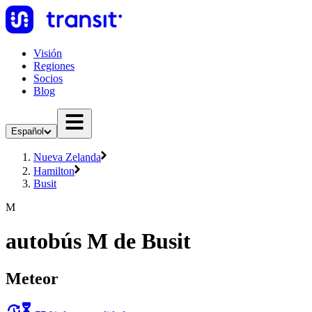
Visión
Regiones
Socios
Blog
Español
Nueva Zelanda
Hamilton
Busit
M
autobús M de Busit
Meteor