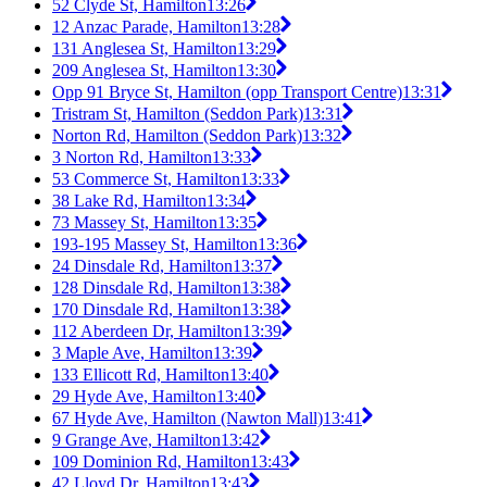
52 Clyde St, Hamilton
13:26
12 Anzac Parade, Hamilton
13:28
131 Anglesea St, Hamilton
13:29
209 Anglesea St, Hamilton
13:30
Opp 91 Bryce St, Hamilton (opp Transport Centre)
13:31
Tristram St, Hamilton (Seddon Park)
13:31
Norton Rd, Hamilton (Seddon Park)
13:32
3 Norton Rd, Hamilton
13:33
53 Commerce St, Hamilton
13:33
38 Lake Rd, Hamilton
13:34
73 Massey St, Hamilton
13:35
193-195 Massey St, Hamilton
13:36
24 Dinsdale Rd, Hamilton
13:37
128 Dinsdale Rd, Hamilton
13:38
170 Dinsdale Rd, Hamilton
13:38
112 Aberdeen Dr, Hamilton
13:39
3 Maple Ave, Hamilton
13:39
133 Ellicott Rd, Hamilton
13:40
29 Hyde Ave, Hamilton
13:40
67 Hyde Ave, Hamilton (Nawton Mall)
13:41
9 Grange Ave, Hamilton
13:42
109 Dominion Rd, Hamilton
13:43
42 Lloyd Dr, Hamilton
13:43