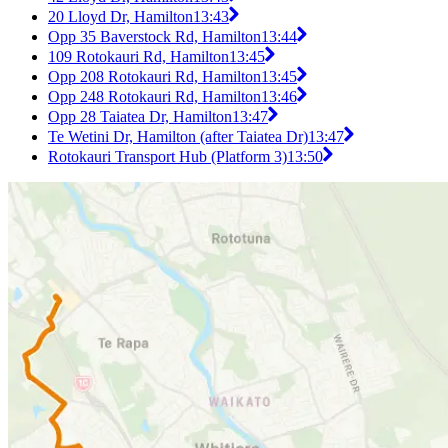
20 Lloyd Dr, Hamilton
13:43
Opp 35 Baverstock Rd, Hamilton
13:44
109 Rotokauri Rd, Hamilton
13:45
Opp 208 Rotokauri Rd, Hamilton
13:45
Opp 248 Rotokauri Rd, Hamilton
13:46
Opp 28 Taiatea Dr, Hamilton
13:47
Te Wetini Dr, Hamilton (after Taiatea Dr)
13:47
Rotokauri Transport Hub (Platform 3)
13:50