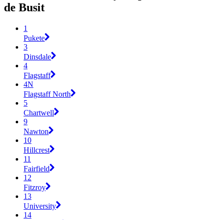
de Busit
1
Pukete
3
Dinsdale
4
Flagstaff
4N
Flagstaff North
5
Chartwell
9
Nawton
10
Hillcrest
11
Fairfield
12
Fitzroy
13
University
14