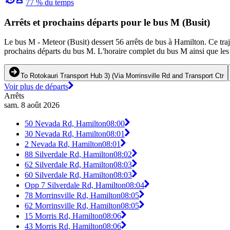
77 % du temps
Arrêts et prochains départs pour le bus M (Busit)
Le bus M - Meteor (Busit) dessert 56 arrêts de bus à Hamilton. Ce traj
prochains départs du bus M. L'horaire complet du bus M ainsi que les 
To Rotokauri Transport Hub 3) (Via Morrinsville Rd and Transport Ctr
Voir plus de départs
Arrêts
sam. 8 août 2026
50 Nevada Rd, Hamilton
08:00
30 Nevada Rd, Hamilton
08:01
2 Nevada Rd, Hamilton
08:01
88 Silverdale Rd, Hamilton
08:02
62 Silverdale Rd, Hamilton
08:03
60 Silverdale Rd, Hamilton
08:03
Opp 7 Silverdale Rd, Hamilton
08:04
78 Morrinsville Rd, Hamilton
08:05
62 Morrinsville Rd, Hamilton
08:05
15 Morris Rd, Hamilton
08:06
43 Morris Rd, Hamilton
08:06