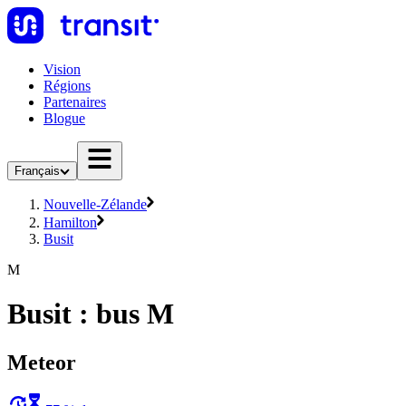
Vision
Régions
Partenaires
Blogue
Français
Nouvelle-Zélande
Hamilton
Busit
M
Busit : bus M
Meteor