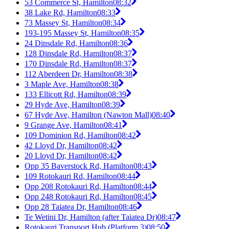
53 Commerce St, Hamilton
08:32
38 Lake Rd, Hamilton
08:33
73 Massey St, Hamilton
08:34
193-195 Massey St, Hamilton
08:35
24 Dinsdale Rd, Hamilton
08:36
128 Dinsdale Rd, Hamilton
08:37
170 Dinsdale Rd, Hamilton
08:37
112 Aberdeen Dr, Hamilton
08:38
3 Maple Ave, Hamilton
08:38
133 Ellicott Rd, Hamilton
08:39
29 Hyde Ave, Hamilton
08:39
67 Hyde Ave, Hamilton (Nawton Mall)
08:40
9 Grange Ave, Hamilton
08:41
109 Dominion Rd, Hamilton
08:42
42 Lloyd Dr, Hamilton
08:42
20 Lloyd Dr, Hamilton
08:42
Opp 35 Baverstock Rd, Hamilton
08:43
109 Rotokauri Rd, Hamilton
08:44
Opp 208 Rotokauri Rd, Hamilton
08:44
Opp 248 Rotokauri Rd, Hamilton
08:45
Opp 28 Taiatea Dr, Hamilton
08:46
Te Wetini Dr, Hamilton (after Taiatea Dr)
08:47
Rotokauri Transport Hub (Platform 3)
08:50