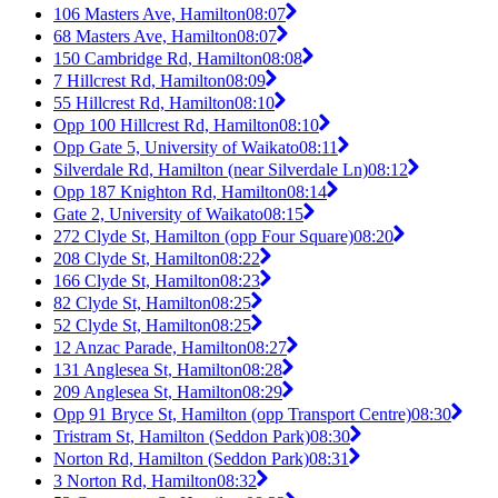
106 Masters Ave, Hamilton
08:07
68 Masters Ave, Hamilton
08:07
150 Cambridge Rd, Hamilton
08:08
7 Hillcrest Rd, Hamilton
08:09
55 Hillcrest Rd, Hamilton
08:10
Opp 100 Hillcrest Rd, Hamilton
08:10
Opp Gate 5, University of Waikato
08:11
Silverdale Rd, Hamilton (near Silverdale Ln)
08:12
Opp 187 Knighton Rd, Hamilton
08:14
Gate 2, University of Waikato
08:15
272 Clyde St, Hamilton (opp Four Square)
08:20
208 Clyde St, Hamilton
08:22
166 Clyde St, Hamilton
08:23
82 Clyde St, Hamilton
08:25
52 Clyde St, Hamilton
08:25
12 Anzac Parade, Hamilton
08:27
131 Anglesea St, Hamilton
08:28
209 Anglesea St, Hamilton
08:29
Opp 91 Bryce St, Hamilton (opp Transport Centre)
08:30
Tristram St, Hamilton (Seddon Park)
08:30
Norton Rd, Hamilton (Seddon Park)
08:31
3 Norton Rd, Hamilton
08:32