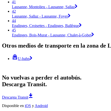
41
Lausanne, Montolieu - Lausanne, Sallaz
42
Lausanne, Sallaz - Lausanne, Foyer
44
Epalinges, Croisettes - Epalinges, Ballègue
45
Epalinges, Bois-Murat - Lausanne, Chalet-à-Gobet
Otros medios de transporte en la zona de 
U-bahn
No vuelvas a perder el autobús.
Descarga Transit.
Descarga Transit
Disponible en
iOS
y
Android