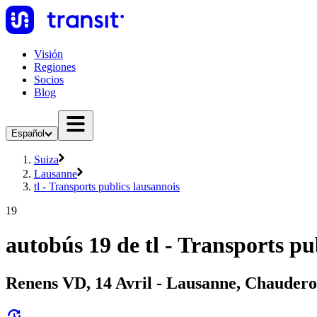
Visión
Regiones
Socios
Blog
Español
Suiza
Lausanne
tl - Transports publics lausannois
19
autobús 19 de tl - Transports pu
Renens VD, 14 Avril - Lausanne, Chauder