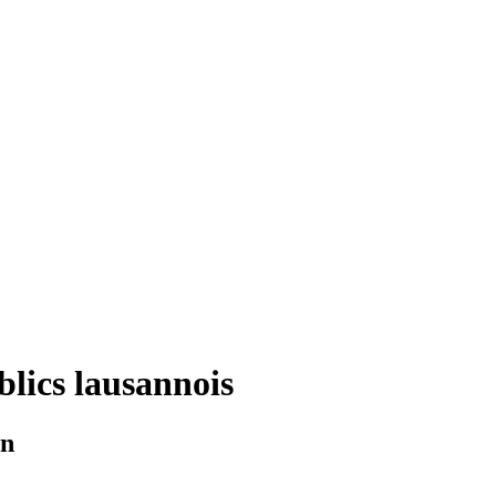
blics lausannois
on