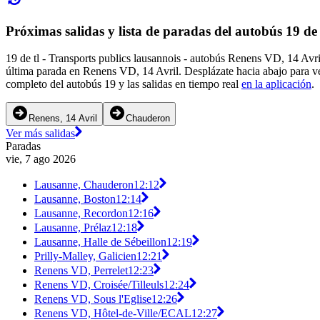
Próximas salidas y lista de paradas del autobús 19 de 
19 de tl - Transports publics lausannois - autobús Renens VD, 14 Av
última parada en Renens VD, 14 Avril. Desplázate hacia abajo para ve
completo del autobús 19 y las salidas en tiempo real
en la aplicación
.
Renens, 14 Avril
Chauderon
Ver más salidas
Paradas
vie, 7 ago 2026
Lausanne, Chauderon
12:12
Lausanne, Boston
12:14
Lausanne, Recordon
12:16
Lausanne, Prélaz
12:18
Lausanne, Halle de Sébeillon
12:19
Prilly-Malley, Galicien
12:21
Renens VD, Perrelet
12:23
Renens VD, Croisée/Tilleuls
12:24
Renens VD, Sous l'Eglise
12:26
Renens VD, Hôtel-de-Ville/ECAL
12:27