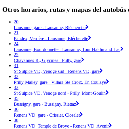
Otros horarios, rutas y mapas del autobús d
20
Lausanne, gare - Lausanne, Blécherette
21
Paudex, Verrière - Lausanne, Blécherette
24
Lausanne, Bourdonnette - Lausanne, Tour Haldimand-Lac
25
Chavannes-R., Glycines - Pully, gare
31
St-Sulpice VD, Venoge sud - Renens VD, gare
32
Prilly-Malley, gare - Villars-Ste-Croix, En Coulaye
33
St-Sulpice VD, Venoge nord - Prilly, Mont-Goulin
35
Bussigny, gare - Bussigny, Riettaz
36
Renens VD, gare - Crissier, Closalet
38
Renens VD, Temple de Broye - Renens VD, Avenir