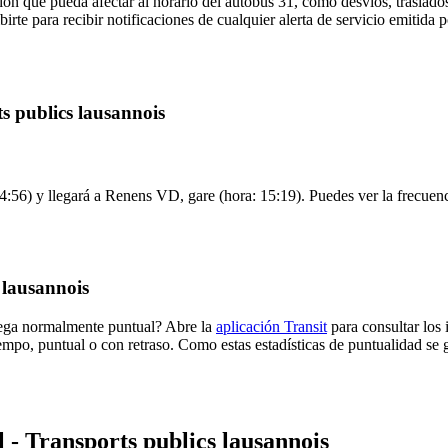
ón que pueda afectar al horario del autobús 31, como desvíos, traslados
irte para recibir notificaciones de cualquier alerta de servicio emitida p
ts publics lausannois
:56) y llegará a Renens VD, gare (hora: 15:19). Puedes ver la frecuenci
 lausannois
 llega normalmente puntual? Abre la
aplicación Transit
para consultar los 
empo, puntual o con retraso. Como estas estadísticas de puntualidad se 
l - Transports publics lausannois