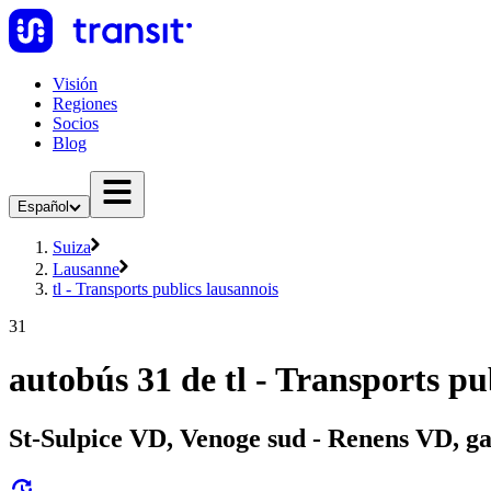
Visión
Regiones
Socios
Blog
Español
Suiza
Lausanne
tl - Transports publics lausannois
31
autobús 31 de tl - Transports pu
St-Sulpice VD, Venoge sud - Renens VD, g