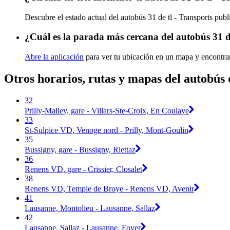
Descubre el estado actual del autobús 31 de tl - Transports pub
¿Cuál es la parada más cercana del autobús 31 de
Abre la aplicación
para ver tu ubicación en un mapa y encontrar
Otros horarios, rutas y mapas del autobús d
32
Prilly-Malley, gare - Villars-Ste-Croix, En Coulaye
33
St-Sulpice VD, Venoge nord - Prilly, Mont-Goulin
35
Bussigny, gare - Bussigny, Riettaz
36
Renens VD, gare - Crissier, Closalet
38
Renens VD, Temple de Broye - Renens VD, Avenir
41
Lausanne, Montolieu - Lausanne, Sallaz
42
Lausanne, Sallaz - Lausanne, Foyer