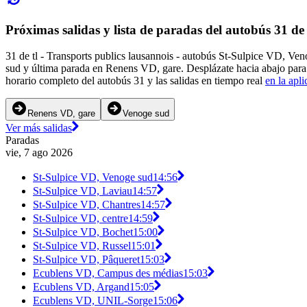
Próximas salidas y lista de paradas del autobús 31 de 
31 de tl - Transports publics lausannois - autobús St-Sulpice VD, V
sud y última parada en Renens VD, gare. Desplázate hacia abajo para 
horario completo del autobús 31 y las salidas en tiempo real
en la apl
Renens VD, gare
Venoge sud
Ver más salidas
Paradas
vie, 7 ago 2026
St-Sulpice VD, Venoge sud
14:56
St-Sulpice VD, Laviau
14:57
St-Sulpice VD, Chantres
14:57
St-Sulpice VD, centre
14:59
St-Sulpice VD, Bochet
15:00
St-Sulpice VD, Russel
15:01
St-Sulpice VD, Pâqueret
15:03
Ecublens VD, Campus des médias
15:03
Ecublens VD, Argand
15:05
Ecublens VD, UNIL-Sorge
15:06