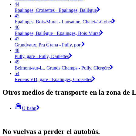
44
Epalinges, Croisettes - Epalinges, Ballègue
45
Epalinges, Bois-Murat - Lausanne, Chalet-à-Gobet
46
Epalinges, Ballègue - Epalinges, Bois-Murat
47
Grandvaux, Pra Grana - Pully, port
48
Pully, gare - Pully, Daillettes
49
Belmont-sur-L., Grands Champs - Pully, Clergère
54
Renens VD, gare - Epalinges, Croisettes
Otros medios de transporte en la zona de 
U-bahn
No vuelvas a perder el autobús.