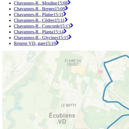
Chavannes-R., Mouline
15:08
Chavannes-R., Berges
15:09
Chavannes-R., Plaine
15:11
Chavannes-R., Cèdres
15:11
Chavannes-R., Concorde
15:13
Chavannes-R., Planta
15:14
Chavannes-R., Glycines
15:15
Renens VD, gare
15:19