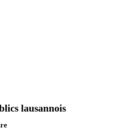
blics lausannois
are