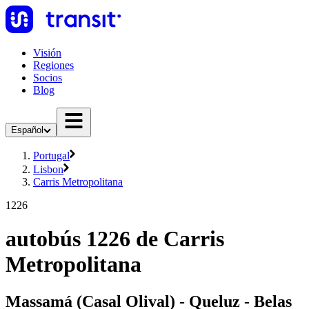
Visión
Regiones
Socios
Blog
Español
Portugal
Lisbon
Carris Metropolitana
1226
autobús 1226 de Carris
Metropolitana
Massamá (Casal Olival) - Queluz - Belas