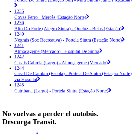
1235
Covas Ferro - Mercês (Estação Norte)
1236
Alto Do Forte (Alegro Sintra) - Queluz - Belas (Estação)
1240
Negrais (Soc Recreativa) - Portela Sintra (Estação Norte)
1241
Almoçageme (Mercado) - Hospital De Sintra
1242
Casais Cabrela (Largo) - Almoçageme (Mercado)
1244
Casal De Cambra (Escola) - Portela De Sintra (Estação Norte)
via Hospital
1245
Catribana (Largo) - Portela Sintra (Estação Norte)
No vuelvas a perder el autobús.
Descarga Transit.