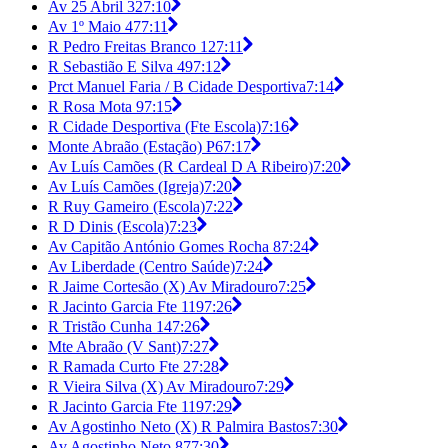
Av 25 Abril 32
7:10
Av 1º Maio 47
7:11
R Pedro Freitas Branco 12
7:11
R Sebastião E Silva 49
7:12
Prct Manuel Faria / B Cidade Desportiva
7:14
R Rosa Mota 9
7:15
R Cidade Desportiva (Fte Escola)
7:16
Monte Abraão (Estação) P6
7:17
Av Luís Camões (R Cardeal D A Ribeiro)
7:20
Av Luís Camões (Igreja)
7:20
R Ruy Gameiro (Escola)
7:22
R D Dinis (Escola)
7:23
Av Capitão António Gomes Rocha 8
7:24
Av Liberdade (Centro Saúde)
7:24
R Jaime Cortesão (X) Av Miradouro
7:25
R Jacinto Garcia Fte 119
7:26
R Tristão Cunha 14
7:26
Mte Abraão (V Sant)
7:27
R Ramada Curto Fte 2
7:28
R Vieira Silva (X) Av Miradouro
7:29
R Jacinto Garcia Fte 119
7:29
Av Agostinho Neto (X) R Palmira Bastos
7:30
Av Agostinho Neto 87
7:30