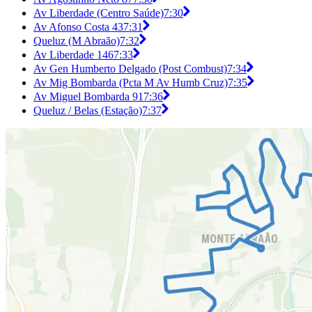
Av Liberdade (Centro Saúde)
7:30
Av Afonso Costa 43
7:31
Queluz (M Abraão)
7:32
Av Liberdade 146
7:33
Av Gen Humberto Delgado (Post Combust)
7:34
Av Mig Bombarda (Pcta M Av Humb Cruz)
7:35
Av Miguel Bombarda 91
7:36
Queluz / Belas (Estação)
7:37