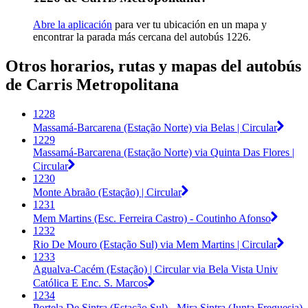
Abre la aplicación
para ver tu ubicación en un mapa y
encontrar la parada más cercana del autobús 1226.
Otros horarios, rutas y mapas del autobús
de Carris Metropolitana
1228
Massamá-Barcarena (Estação Norte) via Belas | Circular
1229
Massamá-Barcarena (Estação Norte) via Quinta Das Flores |
Circular
1230
Monte Abraão (Estação) | Circular
1231
Mem Martins (Esc. Ferreira Castro) - Coutinho Afonso
1232
Rio De Mouro (Estação Sul) via Mem Martins | Circular
1233
Agualva-Cacém (Estação) | Circular via Bela Vista Univ
Católica E Enc. S. Marcos
1234
Portela De Sintra (Estação Sul) - Mira Sintra (Junta Freguesia)