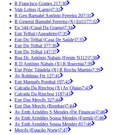
R Francisco Gomes 21
7:30
Vale Lobos (Largo)
7:31
R Gen Barnabé António Ferreira 20
7:31
R General Barnabé Ferreira (X) En117
7:32
En 544 (Casal Da Granja)
7:34
Estr Telhal (Apeadeiro)
7:35
Estr Do Telhal (Casa De Saúde)
7:35
Estr Do Telhal 37
7:36
Estr Do Telhal 14
7:37
Rua Dr. António Nabais (Frente N112)
7:38
R D António Nabais (X) R Boavista
7:39
Estr Princ Taladela (X) R Rocha Martins
7:39
Av Robínias Fte 12
7:41
Estr Marquês Pombal 19
7:42
Calçada Da Rinchoa (X) Av Olaias
7:43
Calçada Da Rinchoa 118
7:43
Estr Das Mercês 32
7:44
Estr Das Mercês (Bombas)
7:44
Av Emb Aristídes S Mendes (Fte Finanças)
7:46
Av Emb Aristídes Sousa Mendes (Farmác)
7:46
Av Emb Aristídes Sousa Mendes 81
7:46
Mercês (Estação Norte)
7:47