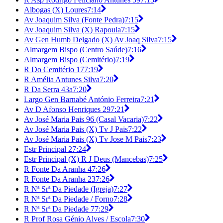
Albogas (X) Loures
7:14
Av Joaquim Silva (Fonte Pedra)
7:15
Av Joaquim Silva (X) Rapoula
7:15
Av Gen Humb Delgado (X) Av Joaq Silva
7:15
Almargem Bispo (Centro Saúde)
7:16
Almargem Bispo (Cemitério)
7:19
R Do Cemitério 17
7:19
R Amélia Antunes Silva
7:20
R Da Serra 43a
7:20
Largo Gen Barnabé António Ferreira
7:21
Av D Afonso Henriques 29
7:21
Av José Maria Pais 96 (Casal Vacaria)
7:22
Av José Maria Pais (X) Tv J Pais
7:22
Av José Maria Pais (X) Tv Jose M Pais
7:23
Estr Principal 2
7:24
Estr Principal (X) R J Deus (Mancebas)
7:25
R Fonte Da Aranha 4
7:26
R Fonte Da Aranha 23
7:26
R Nª Srª Da Piedade (Igreja)
7:27
R Nª Srª Da Piedade / Forno
7:28
R Nª Srª Da Piedade 7
7:29
R Prof Rosa Génio Alves / Escola
7:30