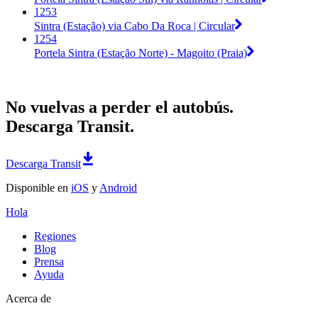
1253
Sintra (Estação) via Cabo Da Roca | Circular
1254
Portela Sintra (Estação Norte) - Magoito (Praia)
No vuelvas a perder el autobús.
Descarga Transit.
Descarga Transit
Disponible en
iOS
y
Android
Hola
Regiones
Blog
Prensa
Ayuda
Acerca de