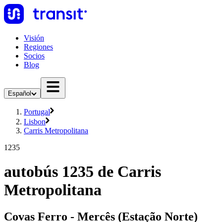
Visión
Regiones
Socios
Blog
Español
Portugal
Lisbon
Carris Metropolitana
1235
autobús 1235 de Carris
Metropolitana
Covas Ferro - Mercês (Estação Norte)