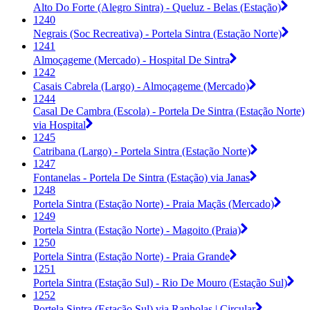
Alto Do Forte (Alegro Sintra) - Queluz - Belas (Estação)
1240
Negrais (Soc Recreativa) - Portela Sintra (Estação Norte)
1241
Almoçageme (Mercado) - Hospital De Sintra
1242
Casais Cabrela (Largo) - Almoçageme (Mercado)
1244
Casal De Cambra (Escola) - Portela De Sintra (Estação Norte)
via Hospital
1245
Catribana (Largo) - Portela Sintra (Estação Norte)
1247
Fontanelas - Portela De Sintra (Estação) via Janas
1248
Portela Sintra (Estação Norte) - Praia Maçãs (Mercado)
1249
Portela Sintra (Estação Norte) - Magoito (Praia)
1250
Portela Sintra (Estação Norte) - Praia Grande
1251
Portela Sintra (Estação Sul) - Rio De Mouro (Estação Sul)
1252
Portela Sintra (Estação Sul) via Ranholas | Circular