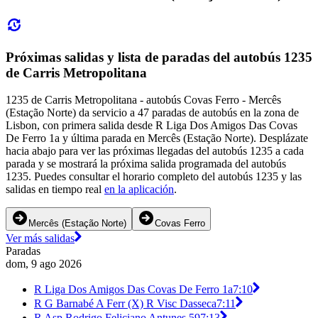
Próximas salidas y lista de paradas del autobús 1235
de Carris Metropolitana
1235 de Carris Metropolitana - autobús Covas Ferro - Mercês
(Estação Norte) da servicio a 47 paradas de autobús en la zona de
Lisbon, con primera salida desde R Liga Dos Amigos Das Covas
De Ferro 1a y última parada en Mercês (Estação Norte). Desplázate
hacia abajo para ver las próximas llegadas del autobús 1235 a cada
parada y se mostrará la próxima salida programada del autobús
1235. Puedes consultar el horario completo del autobús 1235 y las
salidas en tiempo real
en la aplicación
.
Mercês (Estação Norte)
Covas Ferro
Ver más salidas
Paradas
dom, 9 ago 2026
R Liga Dos Amigos Das Covas De Ferro 1a
7:10
R G Barnabé A Ferr (X) R Visc Dasseca
7:11
R Asp Rodrigo Feliciano Antunes 59
7:13