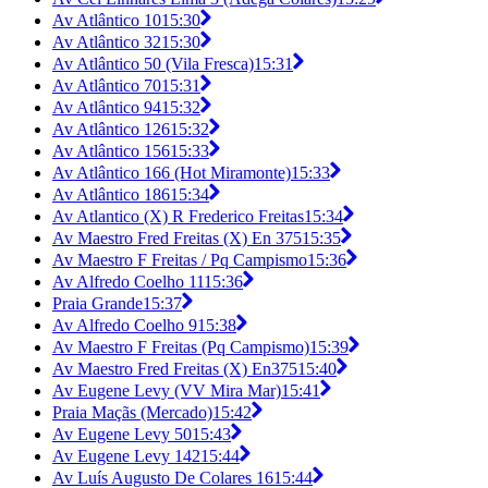
Av Atlântico 10
15:30
Av Atlântico 32
15:30
Av Atlântico 50 (Vila Fresca)
15:31
Av Atlântico 70
15:31
Av Atlântico 94
15:32
Av Atlântico 126
15:32
Av Atlântico 156
15:33
Av Atlântico 166 (Hot Miramonte)
15:33
Av Atlântico 186
15:34
Av Atlantico (X) R Frederico Freitas
15:34
Av Maestro Fred Freitas (X) En 375
15:35
Av Maestro F Freitas / Pq Campismo
15:36
Av Alfredo Coelho 11
15:36
Praia Grande
15:37
Av Alfredo Coelho 9
15:38
Av Maestro F Freitas (Pq Campismo)
15:39
Av Maestro Fred Freitas (X) En375
15:40
Av Eugene Levy (VV Mira Mar)
15:41
Praia Maçãs (Mercado)
15:42
Av Eugene Levy 50
15:43
Av Eugene Levy 142
15:44
Av Luís Augusto De Colares 16
15:44