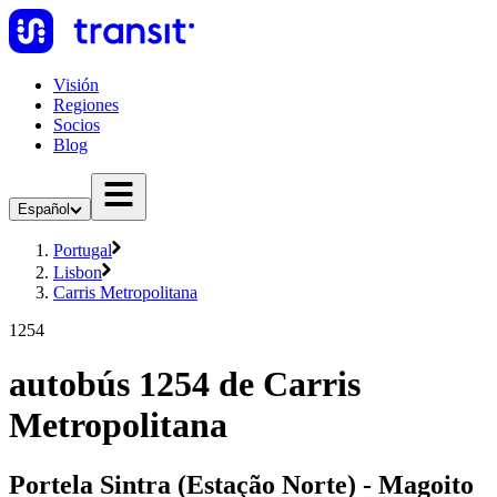
Visión
Regiones
Socios
Blog
Español
Portugal
Lisbon
Carris Metropolitana
1254
autobús 1254 de Carris
Metropolitana
Portela Sintra (Estação Norte) - Magoito