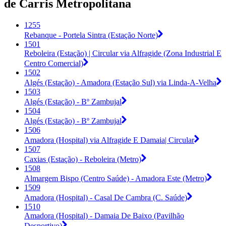
de Carris Metropolitana
1255
Rebanque - Portela Sintra (Estação Norte)
1501
Reboleira (Estação) | Circular via Alfragide (Zona Industrial E
Centro Comercial)
1502
Algés (Estação) - Amadora (Estação Sul) via Linda-A-Velha
1503
Algés (Estação) - Bº Zambujal
1504
Algés (Estação) - Bº Zambujal
1506
Amadora (Hospital) via Alfragide E Damaia| Circular
1507
Caxias (Estação) - Reboleira (Metro)
1508
Almargem Bispo (Centro Saúde) - Amadora Este (Metro)
1509
Amadora (Hospital) - Casal De Cambra (C. Saúde)
1510
Amadora (Hospital) - Damaia De Baixo (Pavilhão
Desportivo)