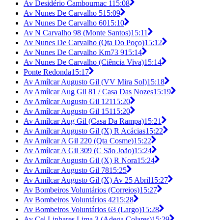
Av Desidério Cambournac 1
15:08
Av Nunes De Carvalho 5
15:09
Av Nunes De Carvalho 60
15:10
Av N Carvalho 98 (Monte Santos)
15:11
Av Nunes De Carvalho (Qta Do Poço)
15:12
Av Nunes De Carvalho Km73 9
15:14
Av Nunes De Carvalho (Ciência Viva)
15:14
Ponte Redonda
15:17
Av Amílcar Augusto Gil (VV Mira Sol)
15:18
Av Amílcar Aug Gil 81 / Casa Das Nozes
15:19
Av Amílcar Augusto Gil 121
15:20
Av Amílcar Augusto Gil 151
15:20
Av Amílcar Aug Gil (Casa Da Rampa)
15:21
Av Amílcar Augusto Gil (X) R Acácias
15:22
Av Amílcar A Gil 220 (Qta Cosme)
15:22
Av Amílcar A Gil 309 (C São João)
15:24
Av Amílcar Augusto Gil (X) R Nora
15:24
Av Amílcar Augusto Gil 78
15:25
Av Amílcar Augusto Gil (X) Av 25 Abril
15:27
Av Bombeiros Voluntários (Correios)
15:27
Av Bombeiros Voluntários 42
15:28
Av Bombeiros Voluntários 63 (Largo)
15:28
Av Cel Linhares Lima 3 (Adega Colares)
15:29