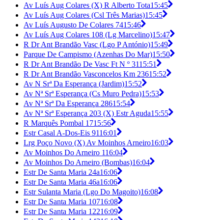
Av Luís Aug Colares (X) R Alberto Tota
15:45
Av Luís Aug Colares (Csl Três Marias)
15:45
Av Luís Augusto De Colares 74
15:46
Av Luís Aug Colares 108 (Lg Marcelino)
15:47
R Dr Ant Brandão Vasc (Lgo P António)
15:49
Parque De Campismo (Azenhas Do Mar)
15:50
R Dr Ant Brandão De Vasc Ft N º 31
15:51
R Dr Ant Brandão Vasconcelos Km 236
15:52
Av N Srª Da Esperança (Jardim)
15:52
Av Nª Srª Esperança (Cs Muro Pedra)
15:53
Av Nª Srª Da Esperança 286
15:54
Av Nª Srª Esperança 203 (X) Estr Aguda
15:55
R Marquês Pombal 17
15:56
Estr Casal A-Dos-Eis 91
16:01
Lrg Poço Novo (X) Av Moinhos Arneiro
16:03
Av Moinhos Do Arneiro 1
16:04
Av Moinhos Do Arneiro (Bombas)
16:04
Estr De Santa Maria 24a
16:06
Estr De Santa Maria 46a
16:06
Estr Sulanta Maria (Lgo Do Magoito)
16:08
Estr De Santa Maria 107
16:08
Estr De Santa Maria 122
16:09