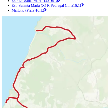
Estr De Santa Maria 143
16:10
Estr Sulanta Maria (X) R Pedregal Cima
16:11
Magoito (Praia)
16:12