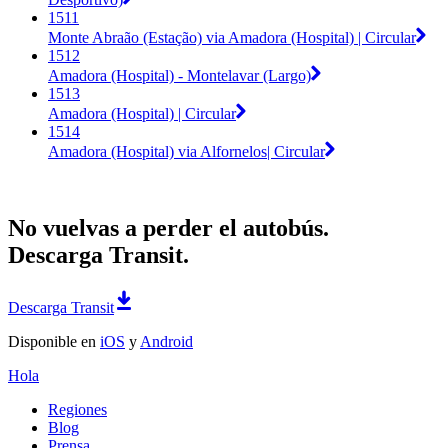
1511
Monte Abraão (Estação) via Amadora (Hospital) | Circular
1512
Amadora (Hospital) - Montelavar (Largo)
1513
Amadora (Hospital) | Circular
1514
Amadora (Hospital) via Alfornelos| Circular
No vuelvas a perder el autobús.
Descarga Transit.
Descarga Transit
Disponible en
iOS
y
Android
Hola
Regiones
Blog
Prensa