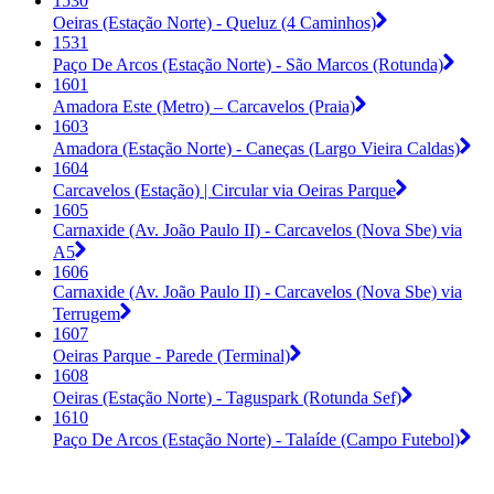
1530
Oeiras (Estação Norte) - Queluz (4 Caminhos)
1531
Paço De Arcos (Estação Norte) - São Marcos (Rotunda)
1601
Amadora Este (Metro) – Carcavelos (Praia)
1603
Amadora (Estação Norte) - Caneças (Largo Vieira Caldas)
1604
Carcavelos (Estação) | Circular via Oeiras Parque
1605
Carnaxide (Av. João Paulo II) - Carcavelos (Nova Sbe) via
A5
1606
Carnaxide (Av. João Paulo II) - Carcavelos (Nova Sbe) via
Terrugem
1607
Oeiras Parque - Parede (Terminal)
1608
Oeiras (Estação Norte) - Taguspark (Rotunda Sef)
1610
Paço De Arcos (Estação Norte) - Talaíde (Campo Futebol)