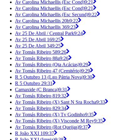
Av Carolina Michaellis (Esc Cond)
9:21
Av Carolina Michaellis (Esc Cond)
9:21
Av Carolina Michaellis (Esc Secund)
9:22
Av Carolina Michaellis 20b
9:22
Av Carolina Michaellis 36
9:23
Av 25 De Abril / Central Park
9:24
Av 25 De Abril 16
9:25
Av 25 De Abril 34
9:25
Av Tomás Ribeiro 58
9:26
Av Tomás Ribeiro 88a
9:26
Av Tomás Ribeiro (Qta Acácias)
9:29
Av Tomás Ribeiro 47 (Cemitério)
9:29
R 5 Outubro 13 (Lgo Pátria Nova)
9:30
R 5 Outubro 2
9:31
Carnaxide (C Branca)
9:31
Av Tomás Ribeiro 81
9:32
Av Tomás Ribeiro (X) Sant N Sra Rocha
9:33
Av Tomás Ribeiro 82
9:34
Av Tomás Ribeiro (X) Tv Godinho
9:35
Av Tomás Ribeiro (X) Visconde M Rey
9:35
Av Tomás Ribeiro (Rot Queijas)
9:37
R João XXI 10
9:37
R João XXI (Igreja)
9:38