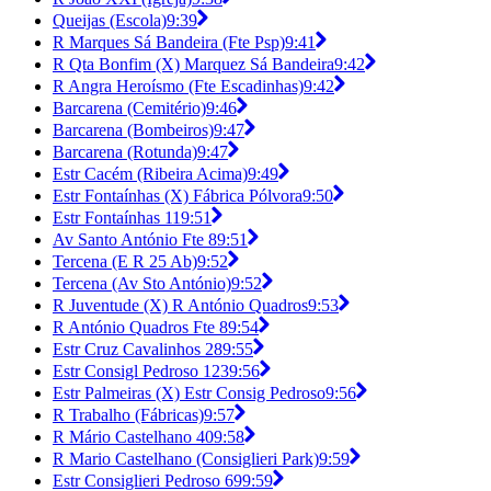
Queijas (Escola)
9:39
R Marques Sá Bandeira (Fte Psp)
9:41
R Qta Bonfim (X) Marquez Sá Bandeira
9:42
R Angra Heroísmo (Fte Escadinhas)
9:42
Barcarena (Cemitério)
9:46
Barcarena (Bombeiros)
9:47
Barcarena (Rotunda)
9:47
Estr Cacém (Ribeira Acima)
9:49
Estr Fontaínhas (X) Fábrica Pólvora
9:50
Estr Fontaínhas 11
9:51
Av Santo António Fte 8
9:51
Tercena (E R 25 Ab)
9:52
Tercena (Av Sto António)
9:52
R Juventude (X) R António Quadros
9:53
R António Quadros Fte 8
9:54
Estr Cruz Cavalinhos 28
9:55
Estr Consigl Pedroso 123
9:56
Estr Palmeiras (X) Estr Consig Pedroso
9:56
R Trabalho (Fábricas)
9:57
R Mário Castelhano 40
9:58
R Mario Castelhano (Consiglieri Park)
9:59
Estr Consiglieri Pedroso 69
9:59