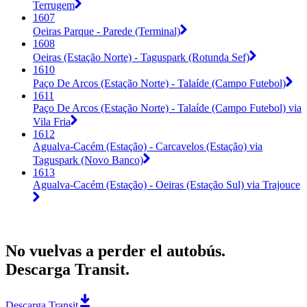
Terrugem
1607
Oeiras Parque - Parede (Terminal)
1608
Oeiras (Estação Norte) - Taguspark (Rotunda Sef)
1610
Paço De Arcos (Estação Norte) - Talaíde (Campo Futebol)
1611
Paço De Arcos (Estação Norte) - Talaíde (Campo Futebol) via
Vila Fria
1612
Agualva-Cacém (Estação) - Carcavelos (Estação) via
Taguspark (Novo Banco)
1613
Agualva-Cacém (Estação) - Oeiras (Estação Sul) via Trajouce
No vuelvas a perder el autobús.
Descarga Transit.
Descarga Transit