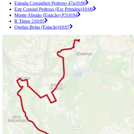
Estrada Consiglieri Pedroso 47a
10:00
Estr Consigl Pedroso (Esc Primária)
10:00
Monte Abraão (Estação) P3
10:04
R Timor 2
10:05
Queluz-Belas (Estação)
10:07