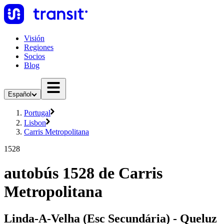
Visión
Regiones
Socios
Blog
Español
Portugal
Lisbon
Carris Metropolitana
1528
autobús 1528 de Carris
Metropolitana
Linda-A-Velha (Esc Secundária) - Queluz