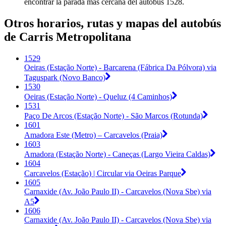
encontrar la parada más cercana del autobús 1528.
Otros horarios, rutas y mapas del autobús
de Carris Metropolitana
1529
Oeiras (Estação Norte) - Barcarena (Fábrica Da Pólvora) via
Taguspark (Novo Banco)
1530
Oeiras (Estação Norte) - Queluz (4 Caminhos)
1531
Paço De Arcos (Estação Norte) - São Marcos (Rotunda)
1601
Amadora Este (Metro) – Carcavelos (Praia)
1603
Amadora (Estação Norte) - Caneças (Largo Vieira Caldas)
1604
Carcavelos (Estação) | Circular via Oeiras Parque
1605
Carnaxide (Av. João Paulo II) - Carcavelos (Nova Sbe) via
A5
1606
Carnaxide (Av. João Paulo II) - Carcavelos (Nova Sbe) via