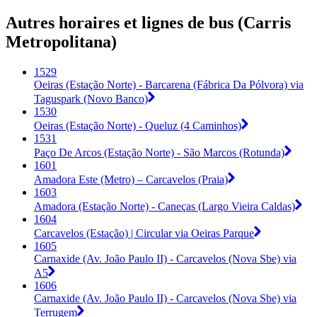
Autres horaires et lignes de bus (Carris
Metropolitana)
1529
Oeiras (Estação Norte) - Barcarena (Fábrica Da Pólvora) via
Taguspark (Novo Banco)
1530
Oeiras (Estação Norte) - Queluz (4 Caminhos)
1531
Paço De Arcos (Estação Norte) - São Marcos (Rotunda)
1601
Amadora Este (Metro) – Carcavelos (Praia)
1603
Amadora (Estação Norte) - Caneças (Largo Vieira Caldas)
1604
Carcavelos (Estação) | Circular via Oeiras Parque
1605
Carnaxide (Av. João Paulo II) - Carcavelos (Nova Sbe) via
A5
1606
Carnaxide (Av. João Paulo II) - Carcavelos (Nova Sbe) via
Terrugem