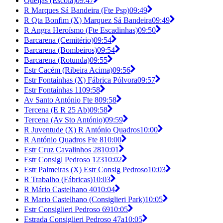
Queijas (Escola)
09:47
R Marques Sá Bandeira (Fte Psp)
09:49
R Qta Bonfim (X) Marquez Sá Bandeira
09:49
R Angra Heroísmo (Fte Escadinhas)
09:50
Barcarena (Cemitério)
09:54
Barcarena (Bombeiros)
09:54
Barcarena (Rotunda)
09:55
Estr Cacém (Ribeira Acima)
09:56
Estr Fontaínhas (X) Fábrica Pólvora
09:57
Estr Fontaínhas 11
09:58
Av Santo António Fte 8
09:58
Tercena (E R 25 Ab)
09:58
Tercena (Av Sto António)
09:59
R Juventude (X) R António Quadros
10:00
R António Quadros Fte 8
10:00
Estr Cruz Cavalinhos 28
10:01
Estr Consigl Pedroso 123
10:02
Estr Palmeiras (X) Estr Consig Pedroso
10:03
R Trabalho (Fábricas)
10:03
R Mário Castelhano 40
10:04
R Mario Castelhano (Consiglieri Park)
10:05
Estr Consiglieri Pedroso 69
10:05
Estrada Consiglieri Pedroso 47a
10:05