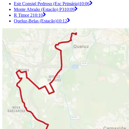
Estr Consigl Pedroso (Esc Primária)
10:06
Monte Abraão (Estação) P3
10:09
R Timor 2
10:10
Queluz-Belas (Estação)
10:12