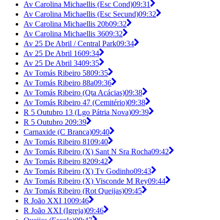
Av Carolina Michaellis (Esc Cond)
09:31
Av Carolina Michaellis (Esc Secund)
09:32
Av Carolina Michaellis 20b
09:32
Av Carolina Michaellis 36
09:32
Av 25 De Abril / Central Park
09:34
Av 25 De Abril 16
09:34
Av 25 De Abril 34
09:35
Av Tomás Ribeiro 58
09:35
Av Tomás Ribeiro 88a
09:36
Av Tomás Ribeiro (Qta Acácias)
09:38
Av Tomás Ribeiro 47 (Cemitério)
09:38
R 5 Outubro 13 (Lgo Pátria Nova)
09:39
R 5 Outubro 2
09:39
Carnaxide (C Branca)
09:40
Av Tomás Ribeiro 81
09:40
Av Tomás Ribeiro (X) Sant N Sra Rocha
09:42
Av Tomás Ribeiro 82
09:42
Av Tomás Ribeiro (X) Tv Godinho
09:43
Av Tomás Ribeiro (X) Visconde M Rey
09:44
Av Tomás Ribeiro (Rot Queijas)
09:45
R João XXI 10
09:46
R João XXI (Igreja)
09:46