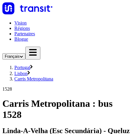
Vision
Régions
Partenaires
Blogue
Français
Portugal
Lisbon
Carris Metropolitana
1528
Carris Metropolitana : bus
1528
Linda-A-Velha (Esc Secundária) - Queluz