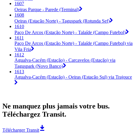
1607
Oeiras Parque - Parede (Terminal)
1608
Oeiras (Estação Norte) - Taguspark (Rotunda Sef)
1610
Paço De Arcos (Estação Norte) - Talaíde (Campo Futebol)
1611
Paço De Arcos (Estação Norte) - Talaíde (Campo Futebol) via
Vila Fria
1612
Agualva-Cacém (Estação) - Carcavelos (Estação) via
Taguspark (Novo Banco)
1613
Agualva-Cacém (Estação) - Oeiras (Estação Sul) via Trajouce
Ne manquez plus jamais votre bus.
Téléchargez Transit.
Télécharger Transit