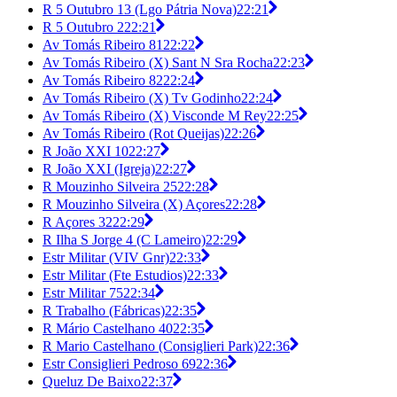
R 5 Outubro 13 (Lgo Pátria Nova)
22:21
R 5 Outubro 2
22:21
Av Tomás Ribeiro 81
22:22
Av Tomás Ribeiro (X) Sant N Sra Rocha
22:23
Av Tomás Ribeiro 82
22:24
Av Tomás Ribeiro (X) Tv Godinho
22:24
Av Tomás Ribeiro (X) Visconde M Rey
22:25
Av Tomás Ribeiro (Rot Queijas)
22:26
R João XXI 10
22:27
R João XXI (Igreja)
22:27
R Mouzinho Silveira 25
22:28
R Mouzinho Silveira (X) Açores
22:28
R Açores 32
22:29
R Ilha S Jorge 4 (C Lameiro)
22:29
Estr Militar (VIV Gnr)
22:33
Estr Militar (Fte Estudios)
22:33
Estr Militar 75
22:34
R Trabalho (Fábricas)
22:35
R Mário Castelhano 40
22:35
R Mario Castelhano (Consiglieri Park)
22:36
Estr Consiglieri Pedroso 69
22:36
Queluz De Baixo
22:37