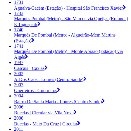
1731
Agualva-Cacém (Estação) - Hospital São Francisco Xavier
1733
Marquês Pombal (Metro) - São Marcos via Queijas (Rotunda)
E Taguspark
1740
Marquês De Pombal (Metro) - Algueirão-Mem Martins
(Estação)
1741
Marquês De Pombal (Metro) - Monte Abraão (Estação) via
Algés
1997
Cascais - Caxias
2002
A-Dos-Cãos - Loures (Centro Saude)
2003
Guerreiros - Guerreiros
2004
Bairro De Santa Maria - Loures (Centro Saude)
2006
Bucelas | Circular via Vila Nova
2008
Bucelas - Mato Da Cruz | Circular
2011