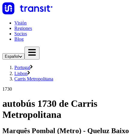
Visión
Regiones
Socios
Blog
Español
Portugal
Lisbon
Carris Metropolitana
1730
autobús 1730 de Carris
Metropolitana
Marquês Pombal (Metro) - Queluz Baixo