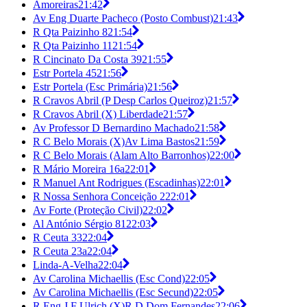
Amoreiras
21:42
Av Eng Duarte Pacheco (Posto Combust)
21:43
R Qta Paizinho 8
21:54
R Qta Paizinho 11
21:54
R Cincinato Da Costa 39
21:55
Estr Portela 45
21:56
Estr Portela (Esc Primária)
21:56
R Cravos Abril (P Desp Carlos Queiroz)
21:57
R Cravos Abril (X) Liberdade
21:57
Av Professor D Bernardino Machado
21:58
R C Belo Morais (X)Av Lima Bastos
21:59
R C Belo Morais (Alam Alto Barronhos)
22:00
R Mário Moreira 16a
22:01
R Manuel Ant Rodrigues (Escadinhas)
22:01
R Nossa Senhora Conceição 2
22:01
Av Forte (Proteção Civil)
22:02
Al António Sérgio 81
22:03
R Ceuta 33
22:04
R Ceuta 23a
22:04
Linda-A-Velha
22:04
Av Carolina Michaellis (Esc Cond)
22:05
Av Carolina Michaellis (Esc Secund)
22:05
R Eng J F Ulrich (X)R D Dom Fernandes
22:06