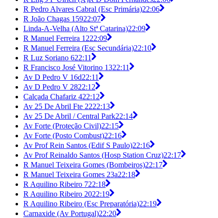
R Pedro Alvares Cabral (Esc Primária)
22:06
R João Chagas 159
22:07
Linda-A-Velha (Alto Stª Catarina)
22:09
R Manuel Ferreira 12
22:09
R Manuel Ferreira (Esc Secundária)
22:10
R Luz Soriano 6
22:11
R Francisco José Vitorino 13
22:11
Av D Pedro V 16d
22:11
Av D Pedro V 28
22:12
Calçada Chafariz 4
22:12
Av 25 De Abril Fte 22
22:13
Av 25 De Abril / Central Park
22:14
Av Forte (Proteção Civil)
22:15
Av Forte (Posto Combust)
22:16
Av Prof Rein Santos (Edif S Paulo)
22:16
Av Prof Reinaldo Santos (Hosp Station Cruz)
22:17
R Manuel Teixeira Gomes (Bombeiros)
22:17
R Manuel Teixeira Gomes 23a
22:18
R Aquilino Ribeiro 7
22:18
R Aquilino Ribeiro 20
22:19
R Aquilino Ribeiro (Esc Preparatória)
22:19
Carnaxide (Av Portugal)
22:20