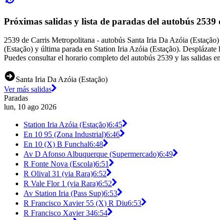
Próximas salidas y lista de paradas del autobús 2539
2539 de Carris Metropolitana - autobús Santa Iria Da Azóia (Estação) 
(Estação) y última parada en Station Iria Azóia (Estação). Desplázate
Puedes consultar el horario completo del autobús 2539 y las salidas e
Santa Iria Da Azóia (Estação)
Ver más salidas
Paradas
lun, 10 ago 2026
Station Iria Azóia (Estação)
6:45
En 10 95 (Zona Industrial)
6:46
En 10 (X) B Funchal
6:48
Av D Afonso Albuquerque (Supermercado)
6:49
R Fonte Nova (Escola)
6:51
R Olival 31 (via Rara)
6:52
R Vale Flor 1 (via Rara)
6:52
Av Station Iria (Pass Sup)
6:53
R Francisco Xavier 55 (X) R Diu
6:53
R Francisco Xavier 34
6:54