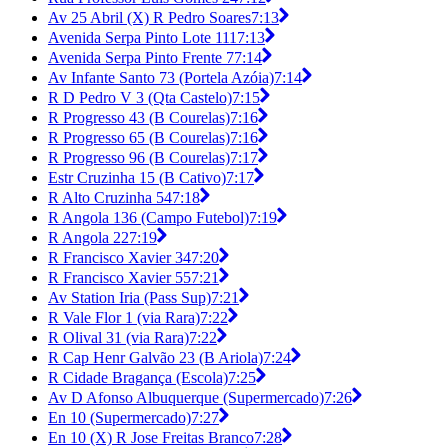
Av 25 Abril (X) R Pedro Soares
7:13
Avenida Serpa Pinto Lote 111
7:13
Avenida Serpa Pinto Frente 7
7:14
Av Infante Santo 73 (Portela Azóia)
7:14
R D Pedro V 3 (Qta Castelo)
7:15
R Progresso 43 (B Courelas)
7:16
R Progresso 65 (B Courelas)
7:16
R Progresso 96 (B Courelas)
7:17
Estr Cruzinha 15 (B Cativo)
7:17
R Alto Cruzinha 54
7:18
R Angola 136 (Campo Futebol)
7:19
R Angola 22
7:19
R Francisco Xavier 34
7:20
R Francisco Xavier 55
7:21
Av Station Iria (Pass Sup)
7:21
R Vale Flor 1 (via Rara)
7:22
R Olival 31 (via Rara)
7:22
R Cap Henr Galvão 23 (B Ariola)
7:24
R Cidade Bragança (Escola)
7:25
Av D Afonso Albuquerque (Supermercado)
7:26
En 10 (Supermercado)
7:27
En 10 (X) R Jose Freitas Branco
7:28