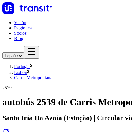
Visión
Regiones
Socios
Blog
Español
Portugal
Lisbon
Carris Metropolitana
2539
autobús 2539 de Carris Metropo
Santa Iria Da Azóia (Estação) | Circular v