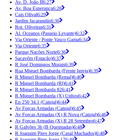
Av. D. João II
6:27
Av. Boa Esperança
6:28
Cais Olival
6:29
Jardim Jacarandás
6:30
Rot. Oliveiras
6:31
Al. Oceanos (Passeio Levante)
6:32
Via Oriente / Ponte Vasco Gama
6:34
Via Oriente
6:35
Parque Nações Norte
6:36
Sacavém (Estação)
6:37
R José Domingos Morais
6:39
Rua Miguel Bombarda (Frente Igreja)
6:39
R Miguel Bombarda (Remal)
6:40
R Miguel Bombarda (Rl)
6:41
R Miguel Bombarda 82
6:41
R Miguel Bombarda (X) Unhos
6:42
En 250 34.1 (Catujal)
6:44
Av Forças Armadas (Catujal)
6:45
Av Forças Armadas (X) R Nova (Catujal)
6:46
Av Forças Armadas (X) R 28 Setembro
6:47
R Galvões 3b (B Queimadas)
6:48
R Joaquim Pires Jorge (Casal Machados)
6:48
R Joaquim Pires Jorge 17
6:49