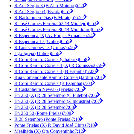
R Ant Sérgio 3 (B Alto Moinho)
6:50
R Ant Sérgio 63 (Escola)
6:51
R Bartolomeu Dias (B Miratejo)
6:52
R José Gomes Ferreira 62 (B Miratejo)
6:53
R José Gomes Ferreira 86 (B Miradouro)
6:53
R Esperança (X) Av Forças Armadas
6:54
R Esperança 17 (Unhos)
6:55
R Luís Camões 13 (Unhos)
6:56
Lgo Igreja (Unhos)
6:56
R Com Ramiro Correia (Chafariz)
6:58
R Com Ramiro Correia 3 (X) R Comissão
6:59
R Com Ramiro Correia 3 (B Espinhal)
7:00
Rua Comandante Ramiro Correia (Jardim)
7:01
R Com Ramiro Correia (B Espinhal)
7:03
R Castanheira Neves 6 (Frielas)
7:05
En 250 (X) R 28 Setembro (C Futebol)
7:06
En 250 (X) R 28 Setembro (Z Industrial)
7:07
En 250 (X) R 28 Setembro
7:08
En 250 50 (Ponte Frielas)
7:08
R 28 Setembro (Ponte Frielas)
7:10
Ponte Frielas (X) R David José Chitas
7:10
Mealhada (X) Qta Conventinho
7:12