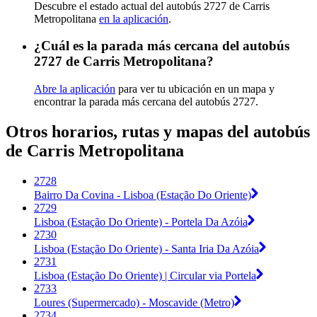
Descubre el estado actual del autobús 2727 de Carris
Metropolitana
en la aplicación
.
¿Cuál es la parada más cercana del autobús
2727 de Carris Metropolitana?
Abre la aplicación
para ver tu ubicación en un mapa y
encontrar la parada más cercana del autobús 2727.
Otros horarios, rutas y mapas del autobús
de Carris Metropolitana
2728
Bairro Da Covina - Lisboa (Estação Do Oriente)
2729
Lisboa (Estação Do Oriente) - Portela Da Azóia
2730
Lisboa (Estação Do Oriente) - Santa Iria Da Azóia
2731
Lisboa (Estação Do Oriente) | Circular via Portela
2733
Loures (Supermercado) - Moscavide (Metro)
2734