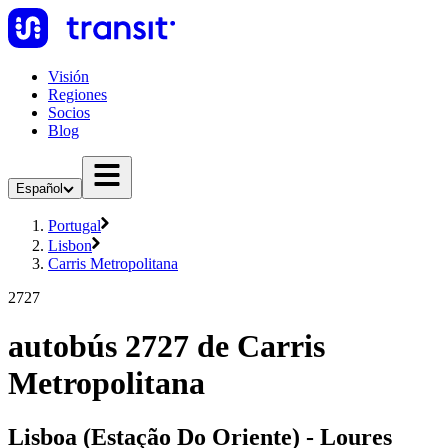
Visión
Regiones
Socios
Blog
Español
Portugal
Lisbon
Carris Metropolitana
2727
autobús 2727 de Carris
Metropolitana
Lisboa (Estação Do Oriente) - Loures