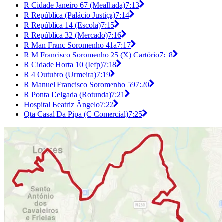
R Cidade Janeiro 67 (Mealhada)
7:13
R República (Palácio Justiça)
7:14
R República 14 (Escola)
7:15
R República 32 (Mercado)
7:16
R Man Franc Soromenho 41a
7:17
R M Francisco Soromenho 25 (X) Cartório
7:18
R Cidade Horta 10 (Iefp)
7:18
R 4 Outubro (Urmeira)
7:19
R Manuel Francisco Soromenho 59
7:20
R Ponta Delgada (Rotunda)
7:21
Hospital Beatriz Ângelo
7:22
Qta Casal Da Pipa (C Comercial)
7:25