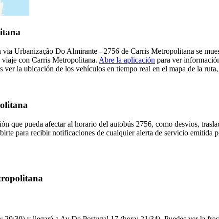
itana
 via Urbanização Do Almirante - 2756 de Carris Metropolitana se muestr
u viaje con Carris Metropolitana.
Abre la aplicación
para ver información
ver la ubicación de los vehículos en tiempo real en el mapa de la ruta,
olitana
ón que pueda afectar al horario del autobús 2756, como desvíos, trasla
irte para recibir notificaciones de cualquier alerta de servicio emitida 
tropolitana
0:30) y llegará a Av De Portugal 17 (hora: 21:34). Puedes ver la frecu