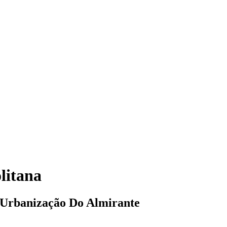
litana
a Urbanização Do Almirante