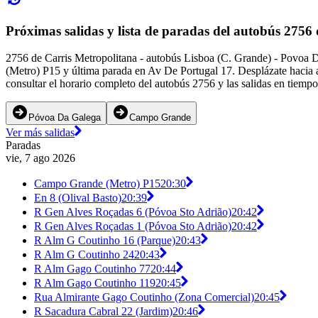
Próximas salidas y lista de paradas del autobús 2756
2756 de Carris Metropolitana - autobús Lisboa (C. Grande) - Povoa 
(Metro) P15 y última parada en Av De Portugal 17. Desplázate hacia 
consultar el horario completo del autobús 2756 y las salidas en tiempo
Póvoa Da Galega
Campo Grande
Ver más salidas
Paradas
vie, 7 ago 2026
Campo Grande (Metro) P15
20:30
En 8 (Olival Basto)
20:39
R Gen Alves Roçadas 6 (Póvoa Sto Adrião)
20:42
R Gen Alves Roçadas 1 (Póvoa Sto Adrião)
20:42
R Alm G Coutinho 16 (Parque)
20:43
R Alm G Coutinho 24
20:43
R Alm Gago Coutinho 77
20:44
R Alm Gago Coutinho 119
20:45
Rua Almirante Gago Coutinho (Zona Comercial)
20:45
R Sacadura Cabral 22 (Jardim)
20:46