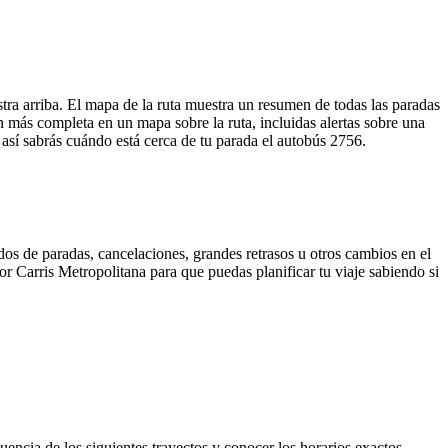
a arriba. El mapa de la ruta muestra un resumen de todas las paradas
 más completa en un mapa sobre la ruta, incluidas alertas sobre una
 así sabrás cuándo está cerca de tu parada el autobús 2756.
dos de paradas, cancelaciones, grandes retrasos u otros cambios en el
por Carris Metropolitana para que puedas planificar tu viaje sabiendo si
encia de los siguientes trayectos y conocer los horarios exactos