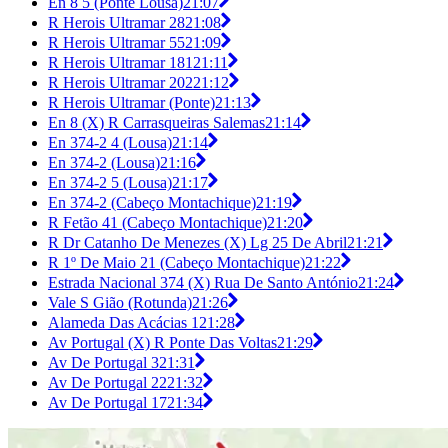
En 8 5 (Ponte Lousa)
21:07
R Herois Ultramar 28
21:08
R Herois Ultramar 55
21:09
R Herois Ultramar 181
21:11
R Herois Ultramar 202
21:12
R Herois Ultramar (Ponte)
21:13
En 8 (X) R Carrasqueiras Salemas
21:14
En 374-2 4 (Lousa)
21:14
En 374-2 (Lousa)
21:16
En 374-2 5 (Lousa)
21:17
En 374-2 (Cabeço Montachique)
21:19
R Fetão 41 (Cabeço Montachique)
21:20
R Dr Catanho De Menezes (X) Lg 25 De Abril
21:21
R 1º De Maio 21 (Cabeço Montachique)
21:22
Estrada Nacional 374 (X) Rua De Santo António
21:24
Vale S Gião (Rotunda)
21:26
Alameda Das Acácias 1
21:28
Av Portugal (X) R Ponte Das Voltas
21:29
Av De Portugal 3
21:31
Av De Portugal 22
21:32
Av De Portugal 17
21:34