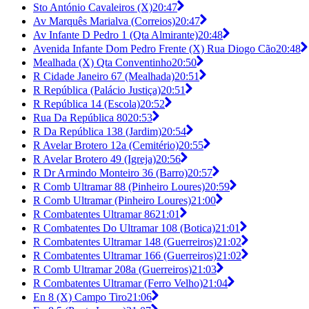
Sto António Cavaleiros (X)
20:47
Av Marquês Marialva (Correios)
20:47
Av Infante D Pedro 1 (Qta Almirante)
20:48
Avenida Infante Dom Pedro Frente (X) Rua Diogo Cão
20:48
Mealhada (X) Qta Conventinho
20:50
R Cidade Janeiro 67 (Mealhada)
20:51
R República (Palácio Justiça)
20:51
R República 14 (Escola)
20:52
Rua Da República 80
20:53
R Da República 138 (Jardim)
20:54
R Avelar Brotero 12a (Cemitério)
20:55
R Avelar Brotero 49 (Igreja)
20:56
R Dr Armindo Monteiro 36 (Barro)
20:57
R Comb Ultramar 88 (Pinheiro Loures)
20:59
R Comb Ultramar (Pinheiro Loures)
21:00
R Combatentes Ultramar 86
21:01
R Combatentes Do Ultramar 108 (Botica)
21:01
R Combatentes Ultramar 148 (Guerreiros)
21:02
R Combatentes Ultramar 166 (Guerreiros)
21:02
R Comb Ultramar 208a (Guerreiros)
21:03
R Combatentes Ultramar (Ferro Velho)
21:04
En 8 (X) Campo Tiro
21:06