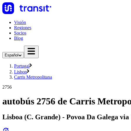
Visión
Regiones
Socios
Blog
Español
Portugal
Lisbon
Carris Metropolitana
2756
autobús 2756 de Carris Metropo
Lisboa (C. Grande) - Povoa Da Galega vi