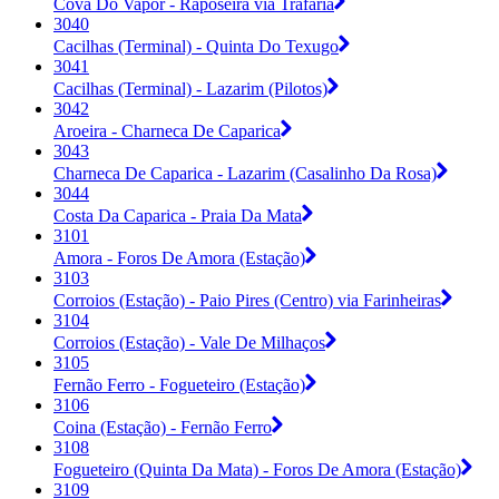
Cova Do Vapor - Raposeira via Trafaria
3040
Cacilhas (Terminal) - Quinta Do Texugo
3041
Cacilhas (Terminal) - Lazarim (Pilotos)
3042
Aroeira - Charneca De Caparica
3043
Charneca De Caparica - Lazarim (Casalinho Da Rosa)
3044
Costa Da Caparica - Praia Da Mata
3101
Amora - Foros De Amora (Estação)
3103
Corroios (Estação) - Paio Pires (Centro) via Farinheiras
3104
Corroios (Estação) - Vale De Milhaços
3105
Fernão Ferro - Fogueteiro (Estação)
3106
Coina (Estação) - Fernão Ferro
3108
Fogueteiro (Quinta Da Mata) - Foros De Amora (Estação)
3109