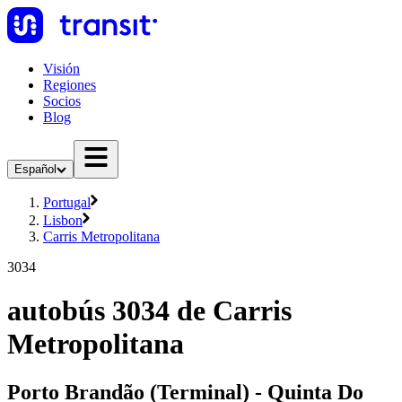
Visión
Regiones
Socios
Blog
Español
Portugal
Lisbon
Carris Metropolitana
3034
autobús 3034 de Carris
Metropolitana
Porto Brandão (Terminal) - Quinta Do