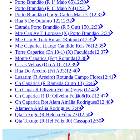
Porto Brandão (R 1º Maio 65)
12:30
Porto Brandão (R 1º Maio N4)
12:31
Porto Brandão (Largo Carlos Maia 7a)
12:32
Rua 5 De Outubro 122
12:32
Estrada Porto Brandão (R 5 Out) 150
12:33
Mte Cap Av T Lorosae (X) Porto Brandão
12:34
Mte Cap R Trab Rurais (Rotunda)
12:35
Mte Caparica (Largo Candido Reis 76)
12:35
Torre Caparica (En 10-1) (X) Faculdade
12:37
Monte Caparica (Fct) Rotunda
12:38
Casas Velhas (Dia A Dia)
12:39
Rua Do Areeiro (Frt A33)
12:40
Lazarim (R Areeiro) Rotunda Campo Flores
12:41
Ch Caparica (R Ramada Curto 13)
12:46
Ch Capar R Oliveira Feijão (Igreja)
12:47
Ch Caparica R Dr Oliveira Feijão6(Rot)
12:47
Ch Caparica Rot Alam Amália Rodrigues3
12:48
Alameda Amália Rodrigues
12:49
Qta Texugo (R Helena Félix 73)
12:50
Qta Texugo (R Hel Félix 30) Cassapo
12:50