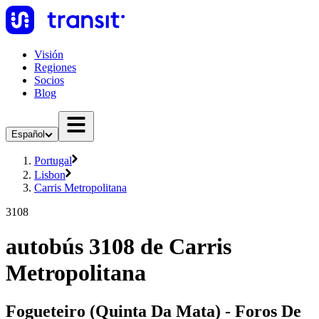
Visión
Regiones
Socios
Blog
Español
Portugal
Lisbon
Carris Metropolitana
3108
autobús 3108 de Carris
Metropolitana
Fogueteiro (Quinta Da Mata) - Foros De