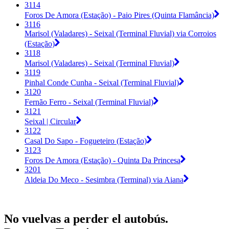
3114
Foros De Amora (Estação) - Paio Pires (Quinta Flamância)
3116
Marisol (Valadares) - Seixal (Terminal Fluvial) via Corroios
(Estação)
3118
Marisol (Valadares) - Seixal (Terminal Fluvial)
3119
Pinhal Conde Cunha - Seixal (Terminal Fluvial)
3120
Fernão Ferro - Seixal (Terminal Fluvial)
3121
Seixal | Circular
3122
Casal Do Sapo - Fogueteiro (Estação)
3123
Foros De Amora (Estação) - Quinta Da Princesa
3201
Aldeia Do Meco - Sesimbra (Terminal) via Aiana
No vuelvas a perder el autobús.