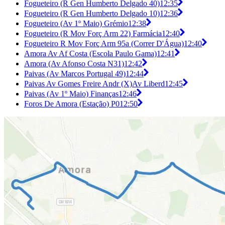
Fogueteiro (R Gen Humberto Delgado 40)
12:35
Fogueteiro (R Gen Humberto Delgado 10)
12:36
Fogueteiro (Av 1º Maio) Grémio
12:38
Fogueteiro (R Mov Forç Arm 22) Farmácia
12:40
Fogueteiro R Mov Forç Arm 95a (Correr D'Água)
12:40
Amora Av Af Costa (Escola Paulo Gama)
12:41
Amora (Av Afonso Costa N31)
12:42
Paivas (Av Marcos Portugal 49)
12:44
Paivas Av Gomes Freire Andr (X)Av Liberd
12:45
Paivas (Av 1º Maio) Finanças
12:46
Foros De Amora (Estação) P0
12:50