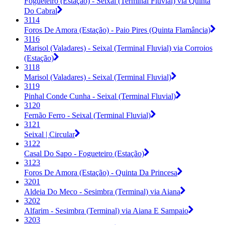
Fogueteiro (Estação) - Seixal (Terminal Fluvial) via Quinta
Do Cabral
3114
Foros De Amora (Estação) - Paio Pires (Quinta Flamância)
3116
Marisol (Valadares) - Seixal (Terminal Fluvial) via Corroios
(Estação)
3118
Marisol (Valadares) - Seixal (Terminal Fluvial)
3119
Pinhal Conde Cunha - Seixal (Terminal Fluvial)
3120
Fernão Ferro - Seixal (Terminal Fluvial)
3121
Seixal | Circular
3122
Casal Do Sapo - Fogueteiro (Estação)
3123
Foros De Amora (Estação) - Quinta Da Princesa
3201
Aldeia Do Meco - Sesimbra (Terminal) via Aiana
3202
Alfarim - Sesimbra (Terminal) via Aiana E Sampaio
3203