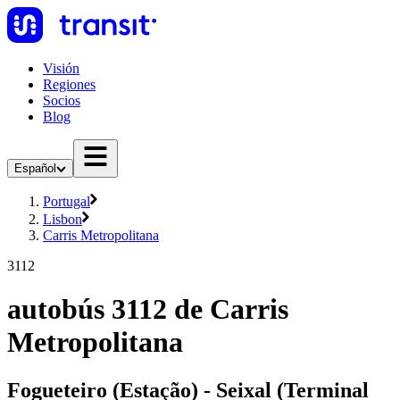
Visión
Regiones
Socios
Blog
Español
Portugal
Lisbon
Carris Metropolitana
3112
autobús 3112 de Carris
Metropolitana
Fogueteiro (Estação) - Seixal (Terminal