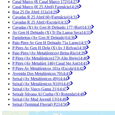
Casal Marco (R Casal Marco 172)
14:27
Casal Marco (R 25 Abril) Farmácia
14:28
Rua 25 De Abril 112a
14:29
Cavadas R 25 Abril 60 (Farmácia)
14:31
Cavadas R 25 Abril (Escola)
14:32
Cavadas (X) Av Gen H Delgado 177 (Rot)
14:33
Av Gen H Delgado (X) Tr Da Lagoa Seca
14:33
Farinheiras (Av Gen H Delgado)
14:36
Paio Pires Av Gen H Delgado 71a Largo
14:37
P Pires Av Gen H Delg (X) Av J Relvas
14:38
Paio Pires (Av Metalúrgicos) Beira-Rio
14:39
P Pires (Av Metalúrgicos173) Alto Brejo
14:40
P Pires (Av Metalúrg 146) Casal Sto Ant
14:41
P Pires Av Metalúrgicos 101a (Escola)
14:42
Avenida Dos Metalúrgicos 70
14:43
Seixal (Av Metalúrgicos 49)
14:44
Seixal (Av Metalúrgicos N10)
14:45
Seixal (Av Vasco Gama 21)
14:47
Seixalr Silvana Al Cunha (X) Rotunda
14:48
Seixal (Av Mud Juvenil 13)
14:49
Seixal (Terminal Fluvial) P2
14:50