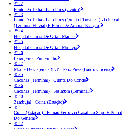
3522
Fonte Da Telha - Paio Pires (Centro)
3523
Fonte Da Telha - Paio Pires (Quinta Flamância) via Seixal
(Terminal Fluvial) E Foros De Amora (Estação)
3524
Hospital Garcia De Orta - Marisol
3525
Hospital Garcia De Orta - Miratejo
3526
Laranjeiro - Pinheirinho
3527
Monte De Caparica (Fct) - Paio Pires (Bairro Cucena)
3535
Cacilhas (Terminal) - Quinta Do Conde
3536
Cacilhas (Terminal) - Sesimbra (Terminal)
3540
Zambujal - Coina (Estação)
3541
Coina (Estação) - Fernão Ferro via Casal Do Sapo E Pinhal
Do General
3542