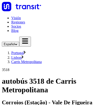
Visión
Regiones
Socios
Blog
Español
Portugal
Lisbon
Carris Metropolitana
3518
autobús 3518 de Carris
Metropolitana
Corroios (Estação) - Vale De Figueira