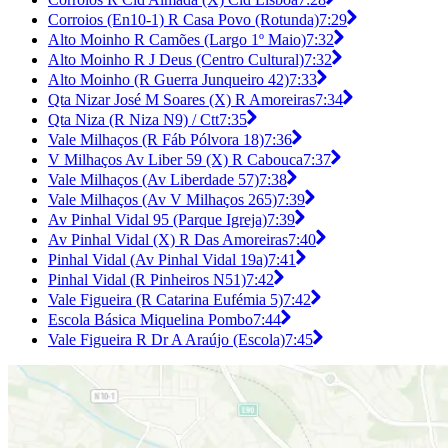
Corroios (En10-1) R Casa Povo (Rotunda)
7:29
Alto Moinho R Camões (Largo 1º Maio)
7:32
Alto Moinho R J Deus (Centro Cultural)
7:32
Alto Moinho (R Guerra Junqueiro 42)
7:33
Qta Nizar José M Soares (X) R Amoreiras
7:34
Qta Niza (R Niza N9) / Ctt
7:35
Vale Milhaços (R Fáb Pólvora 18)
7:36
V Milhaços Av Liber 59 (X) R Cabouca
7:37
Vale Milhaços (Av Liberdade 57)
7:38
Vale Milhaços (Av V Milhaços 265)
7:39
Av Pinhal Vidal 95 (Parque Igreja)
7:39
Av Pinhal Vidal (X) R Das Amoreiras
7:40
Pinhal Vidal (Av Pinhal Vidal 19a)
7:41
Pinhal Vidal (R Pinheiros N51)
7:42
Vale Figueira (R Catarina Eufémia 5)
7:42
Escola Básica Miquelina Pombo
7:44
Vale Figueira R Dr A Araújo (Escola)
7:45