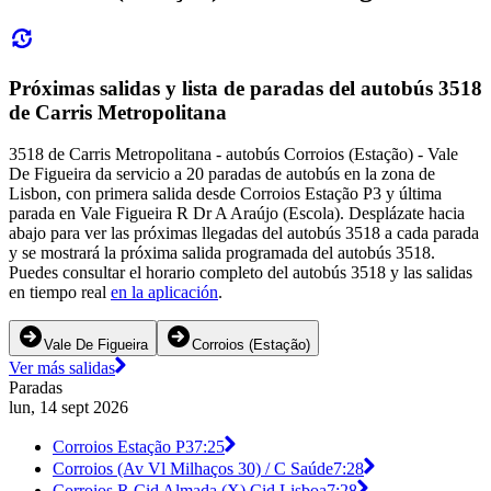
Próximas salidas y lista de paradas del autobús 3518
de Carris Metropolitana
3518 de Carris Metropolitana - autobús Corroios (Estação) - Vale
De Figueira da servicio a 20 paradas de autobús en la zona de
Lisbon, con primera salida desde Corroios Estação P3 y última
parada en Vale Figueira R Dr A Araújo (Escola). Desplázate hacia
abajo para ver las próximas llegadas del autobús 3518 a cada parada
y se mostrará la próxima salida programada del autobús 3518.
Puedes consultar el horario completo del autobús 3518 y las salidas
en tiempo real
en la aplicación
.
Vale De Figueira
Corroios (Estação)
Ver más salidas
Paradas
lun, 14 sept 2026
Corroios Estação P3
7:25
Corroios (Av Vl Milhaços 30) / C Saúde
7:28
Corroios R Cid Almada (X) Cid Lisboa
7:28