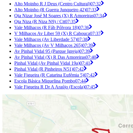
Alto Moinho R J Deus (Centro Cultural)
07:32
Alto Moinho (R Guerra Junqueiro 42)
07:33
Qta Nizar José M Soares (X) R Amoreiras
07:34
Qta Niza (R Niza N9) / Ctt
07:35
Vale Milhaços (R Fáb Pólvora 18)
07:36
V Milhaços Av Liber 59 (X) R Cabouca
07:37
Vale Milhaços (Av Liberdade 57)
07:38
Vale Milhaços (Av V Milhaços 265)
07:39
Av Pinhal Vidal 95 (Parque Igreja)
07:39
Av Pinhal Vidal (X) R Das Amoreiras
07:40
Pinhal Vidal (Av Pinhal Vidal 19a)
07:41
Pinhal Vidal (R Pinheiros N51)
07:42
Vale Figueira (R Catarina Eufémia 5)
07:42
Escola Básica Miquelina Pombo
07:44
Vale Figueira R Dr A Araújo (Escola)
07:45