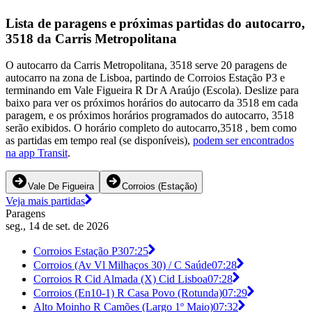
Lista de paragens e próximas partidas do autocarro,
3518 da Carris Metropolitana
O autocarro da Carris Metropolitana, 3518 serve 20 paragens de
autocarro na zona de Lisboa, partindo de Corroios Estação P3 e
terminando em Vale Figueira R Dr A Araújo (Escola). Deslize para
baixo para ver os próximos horários do autocarro da 3518 em cada
paragem, e os próximos horários programados do autocarro, 3518
serão exibidos. O horário completo do autocarro,3518 , bem como
as partidas em tempo real (se disponíveis),
podem ser encontrados
na app Transit
.
Vale De Figueira
Corroios (Estação)
Veja mais partidas
Paragens
seg., 14 de set. de 2026
Corroios Estação P3
07:25
Corroios (Av Vl Milhaços 30) / C Saúde
07:28
Corroios R Cid Almada (X) Cid Lisboa
07:28
Corroios (En10-1) R Casa Povo (Rotunda)
07:29
Alto Moinho R Camões (Largo 1º Maio)
07:32