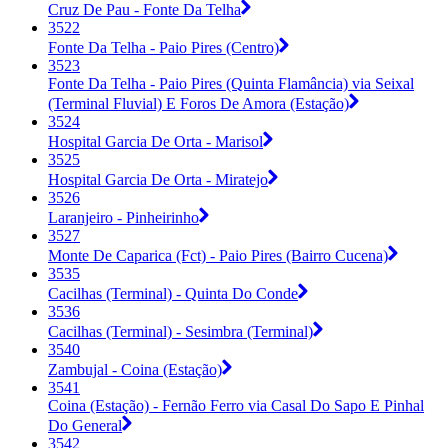
Cruz De Pau - Fonte Da Telha
3522
Fonte Da Telha - Paio Pires (Centro)
3523
Fonte Da Telha - Paio Pires (Quinta Flamância) via Seixal
(Terminal Fluvial) E Foros De Amora (Estação)
3524
Hospital Garcia De Orta - Marisol
3525
Hospital Garcia De Orta - Miratejo
3526
Laranjeiro - Pinheirinho
3527
Monte De Caparica (Fct) - Paio Pires (Bairro Cucena)
3535
Cacilhas (Terminal) - Quinta Do Conde
3536
Cacilhas (Terminal) - Sesimbra (Terminal)
3540
Zambujal - Coina (Estação)
3541
Coina (Estação) - Fernão Ferro via Casal Do Sapo E Pinhal
Do General
3542