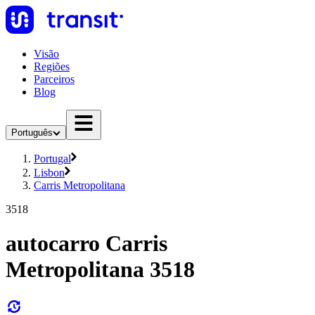
Visão
Regiões
Parceiros
Blog
Português
Portugal
Lisbon
Carris Metropolitana
3518
autocarro Carris
Metropolitana 3518