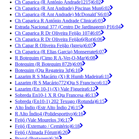
Ch Caparica (R António Andrade1215)
6:02
Ch Caparica (R Ant Andrade) Piscinas Mun
6:02
Ch Caparica (R Ant Andrade) McDonald´S
6:03
Ch Caparica R António Andrade Clinica
6:03
Estrada Nacional 377 (Centro De Jardinagem) P1
6:04
Ch Caparica R Dr Oliveira Feijão 1074
6:05
Ch Caparica R Dr Oliveira Feijão6(Rot)
6:06
Ch Capar R Oliveira Feijão (Igreja)
6:07
Ch Caparica (R Elias Garcia) Monserrate
6:07
R Botequim (Cimo R A-Ver-O-Mar)
6:08
Botequim (R Botequim 872b)
6:09
Botequim (Qta Regateira 3d)
6:10
Lazarim R S Macário (X) R Humb Madeira
6:11
Lazarim (R S Macário772)Qta S Francisco
6:12
Lazarim (En 10-1) (X) Vale Figueira
6:12
Sobreda En10-1 X R Qta Francesa 4
6:13
Sobreda (En10-1) 202 Texugo (Rotunda)
6:15
Alto Índio (Estr Alto Índio 2)
6:15
R Alto Índio4 (Polidesportivo)
6:16
Feijó (Vale Mourelos 3)
6:17
Feijó (Externato / Cemitério)
6:18
Feijó (Almada Fórum)
6:20
Pragal (Portagem)
6:26