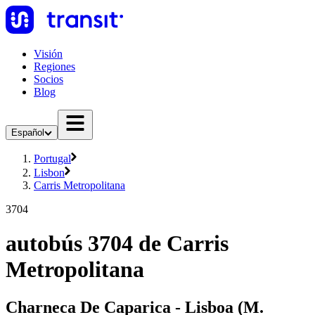
Visión
Regiones
Socios
Blog
Español
Portugal
Lisbon
Carris Metropolitana
3704
autobús 3704 de Carris
Metropolitana
Charneca De Caparica - Lisboa (M.