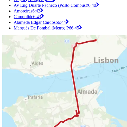
Av Eng Duarte Pacheco (Posto Combust)
6:40
Amoreiras
6:42
Campolide
6:43
Alameda Edgar Cardoso
6:44
Marquês De Pombal (Metro) P6
6:45