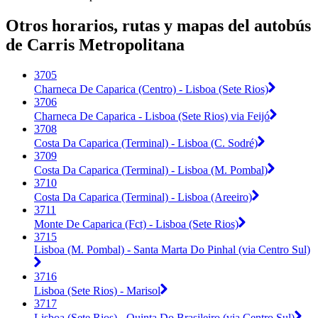
Otros horarios, rutas y mapas del autobús
de Carris Metropolitana
3705
Charneca De Caparica (Centro) - Lisboa (Sete Rios)
3706
Charneca De Caparica - Lisboa (Sete Rios) via Feijó
3708
Costa Da Caparica (Terminal) - Lisboa (C. Sodré)
3709
Costa Da Caparica (Terminal) - Lisboa (M. Pombal)
3710
Costa Da Caparica (Terminal) - Lisboa (Areeiro)
3711
Monte De Caparica (Fct) - Lisboa (Sete Rios)
3715
Lisboa (M. Pombal) - Santa Marta Do Pinhal (via Centro Sul)
3716
Lisboa (Sete Rios) - Marisol
3717
Lisboa (Sete Rios) - Quinta Do Brasileiro (via Centro Sul)