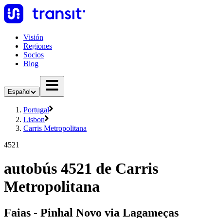
Visión
Regiones
Socios
Blog
Español
Portugal
Lisbon
Carris Metropolitana
4521
autobús 4521 de Carris
Metropolitana
Faias - Pinhal Novo via Lagameças