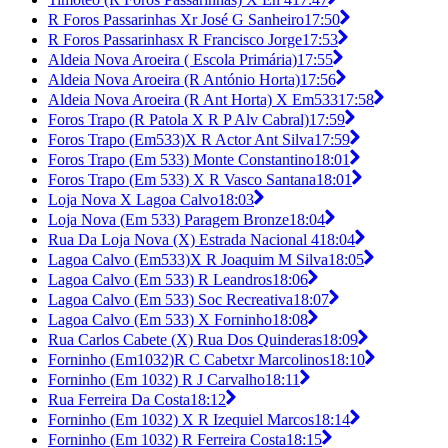
R Foros Passarinhas Xr José G Sanheiro
17:50
R Foros Passarinhasx R Francisco Jorge
17:53
Aldeia Nova Aroeira ( Escola Primária)
17:55
Aldeia Nova Aroeira (R António Horta)
17:56
Aldeia Nova Aroeira (R Ant Horta) X Em533
17:58
Foros Trapo (R Patola X R P Alv Cabral)
17:59
Foros Trapo (Em533)X R Actor Ant Silva
17:59
Foros Trapo (Em 533) Monte Constantino
18:01
Foros Trapo (Em 533) X R Vasco Santana
18:01
Loja Nova X Lagoa Calvo
18:03
Loja Nova (Em 533) Paragem Bronze
18:04
Rua Da Loja Nova (X) Estrada Nacional 4
18:04
Lagoa Calvo (Em533)X R Joaquim M Silva
18:05
Lagoa Calvo (Em 533) R Leandros
18:06
Lagoa Calvo (Em 533) Soc Recreativa
18:07
Lagoa Calvo (Em 533) X Forninho
18:08
Rua Carlos Cabete (X) Rua Dos Quinderas
18:09
Forninho (Em1032)R C Cabetxr Marcolinos
18:10
Forninho (Em 1032) R J Carvalho
18:11
Rua Ferreira Da Costa
18:12
Forninho (Em 1032) X R Izequiel Marcos
18:14
Forninho (Em 1032) R Ferreira Costa
18:15