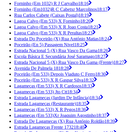
Forninho (Em 1032) R J Carvalho
18:16
Forninho (Em1032)R C Cabetxr Marcolinos
18:17
Rua Carlos Cabete (Caixas Postal)
18:19
Lagoa Calvo (Em 533) X Forninho
18:20
Lagoa Calvo (Em 533) X R Joao Costa
18:21
Lagoa Calvo (Em 533) X R Peraltas
18:23
Estrada Do Poceirão (X) Rua António Matias
18:24
Poceirão (En 5) Passagem Nivel
18:25
Estrada Nacional 5 (X) Rua Vasco Da Gama
18:26
Escola Básica E Secundária José Saramago
18:27
Estrada Nacional 5 (X) Rua Vasco Da Gama (Frente)
18:27
Avenida De Palmela 18
18:28
Poceirão (Em 533) Depois Viaduto C Ferro
18:30
Poceirão (Em 533) X R Gaspar Silva
18:32
Lagameças (Em 533) X R Cardosos
18:33
Lagameças (Em 533) Jto Ctt
18:34
Estrada Lagameças (Jardim De Infância)
18:34
Estrada Lagameças (Restaurante)
18:35
Lagameças (Em 533) X R Pegos
18:36
Lagameças (Em 533)Xr Joaquim Agostinho
18:37
Estrada De Lagameças (X) Rua António Roldão
18:39
Estrada Lagameças Frente 1732
18:40