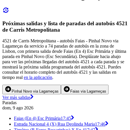
Próximas salidas y lista de paradas del autobús 4521
de Carris Metropolitana
4521 de Carris Metropolitana - autobús Faias - Pinhal Novo via
Lagameças da servicio a 74 paradas de autobús en la zona de
Lisbon, con primera salida desde Faias (En 4) Esc Primária y última
parada en Pinhal Novo (Esc Secundária). Desplázate hacia abajo
para ver las próximas llegadas del autobús 4521 a cada parada y se
mostrará la próxima salida programada del autobús 4521. Puedes
consultar el horario completo del autobús 4521 y las salidas en
tiempo real
en la aplicación
.
Pinhal Novo via Lagameças
Faias via Lagameças
Ver más salidas
Paradas
dom, 9 ago 2026
Faias (En 4) Esc Primária
17:45
Estrada Nacional 4 (X) Rua Deolinda Maria
17:46
Timóteo (R Foros Passarinhas) X En 4
17:47