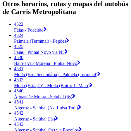
Otros horarios, rutas y mapas del autobús
de Carris Metropolitana
4522
Faias - Poceirão
4524
Palmela (Terminal) - Pegões
4525
Faias - Pinhal Novo via N5
4530
Bairro Vila Morena - Pinhal Novo
4531
Moita (Esc. Secundária) - Palmela (Terminal)
4532
Moita (Estação) - Moita (Bairro 1º Maio)
4540
Águas De Moura - Setúbal (Its)
4541
Algeruz - Setúbal (Av. Luísa Todi)
4542
Algeruz - Setúbal (Its)
4543
Algeruz - Setúbal (Its) via Poçoilos