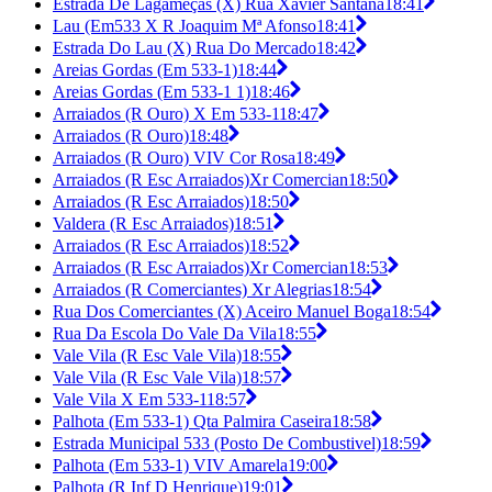
Estrada De Lagameças (X) Rua Xavier Santana
18:41
Lau (Em533 X R Joaquim Mª Afonso
18:41
Estrada Do Lau (X) Rua Do Mercado
18:42
Areias Gordas (Em 533-1)
18:44
Areias Gordas (Em 533-1 1)
18:46
Arraiados (R Ouro) X Em 533-1
18:47
Arraiados (R Ouro)
18:48
Arraiados (R Ouro) VIV Cor Rosa
18:49
Arraiados (R Esc Arraiados)Xr Comercian
18:50
Arraiados (R Esc Arraiados)
18:50
Valdera (R Esc Arraiados)
18:51
Arraiados (R Esc Arraiados)
18:52
Arraiados (R Esc Arraiados)Xr Comercian
18:53
Arraiados (R Comerciantes) Xr Alegrias
18:54
Rua Dos Comerciantes (X) Aceiro Manuel Boga
18:54
Rua Da Escola Do Vale Da Vila
18:55
Vale Vila (R Esc Vale Vila)
18:55
Vale Vila (R Esc Vale Vila)
18:57
Vale Vila X Em 533-1
18:57
Palhota (Em 533-1) Qta Palmira Caseira
18:58
Estrada Municipal 533 (Posto De Combustivel)
18:59
Palhota (Em 533-1) VIV Amarela
19:00
Palhota (R Inf D Henrique)
19:01