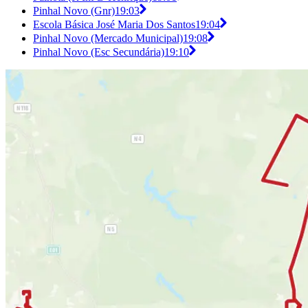
Pinhal Novo (Gnr)
19:03
Escola Básica José Maria Dos Santos
19:04
Pinhal Novo (Mercado Municipal)
19:08
Pinhal Novo (Esc Secundária)
19:10