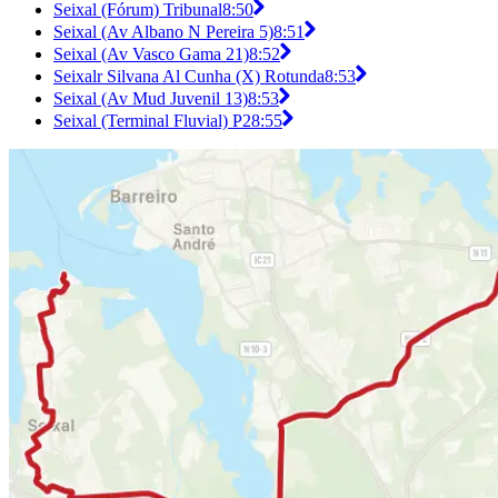
Seixal (Fórum) Tribunal
8:50
Seixal (Av Albano N Pereira 5)
8:51
Seixal (Av Vasco Gama 21)
8:52
Seixalr Silvana Al Cunha (X) Rotunda
8:53
Seixal (Av Mud Juvenil 13)
8:53
Seixal (Terminal Fluvial) P2
8:55