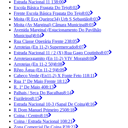
Estrada Nacional 11 13
8:00
Escola Básica Fragata Do Tejo
8:02
Frente Escola Básica Fragata Do Tejo
8:02
Moita (R Eça Queiroz34) Urb S Sebastião
8:03
Moita (Av Marginal) Câmara Municipal
8:03
Avenida Marginal (Estacionamento Do Pavilhão
Municipal)
8:04
Rua Classe Operária Frente 23
8:05
Arroteias (En 11-2) Supermercado
8:07
Estrada Nacional 11 / 2 (X) Rua Gago Coutinho
8:07
Arroteiasxgamito (En 11-2) VIV Morais
8:08
Arroteias (En 11-2 50)
8:08
Rêgo Água (En 11-2 9)
8:09
Cabeço Verde (En11-2) X Fonte Feto 11
8:11
Rua 1º De Maio Frente 1
8:12
R. 1º De Maio 40
8:13
Palhais / Seca Do Bacalhau
8:14
Fuzileiros
8:15
Estrada Nacional 10-3 (Sapal De Coina)
8:16
R Dom Manuel Primeiro 250
8:18
Coina / Centro
8:19
Coina / Estrada Nacional 10
8:21
Zona Comercial De Coina P2
8:22