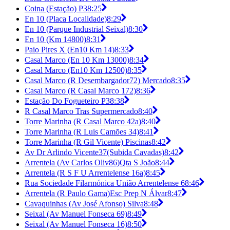
Coina (Estação) P3
8:25
En 10 (Placa Localidade)
8:29
En 10 (Parque Industrial Seixal)
8:30
En 10 (Km 14800)
8:31
Paio Pires X (En10 Km 14)
8:33
Casal Marco (En 10 Km 13000)
8:34
Casal Marco (En10 Km 12500)
8:35
Casal Marco (R Desembargador72) Mercado
8:35
Casal Marco (R Casal Marco 172)
8:36
Estação Do Fogueteiro P3
8:38
R Casal Marco Tras Supermercado
8:40
Torre Marinha (R Casal Marco 42a)
8:40
Torre Marinha (R Luis Camões 34)
8:41
Torre Marinha (R Gil Vicente) Piscinas
8:42
Av Dr Arlindo Vicente37(Subida Cavadas)
8:42
Arrentela (Av Carlos Oliv86)Qta S João
8:44
Arrentela (R S F U Arrentelense 16a)
8:45
Rua Sociedade Filarmónica União Arrentelense 6
8:46
Arrentela (R Paulo Gama)Esc Prep N Álvar
8:47
Cavaquinhas (Av José Afonso) Silva
8:48
Seixal (Av Manuel Fonseca 69)
8:49
Seixal (Av Manuel Fonseca 16)
8:50