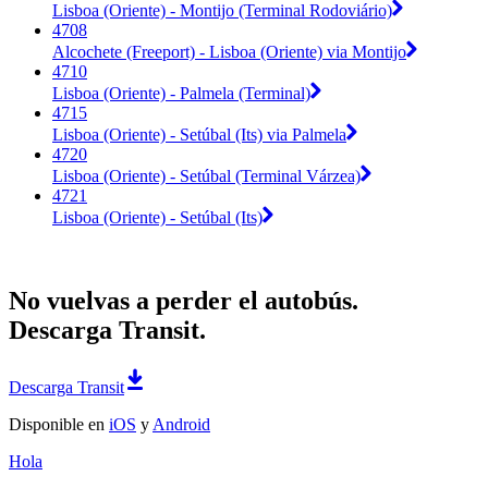
Lisboa (Oriente) - Montijo (Terminal Rodoviário)
4708
Alcochete (Freeport) - Lisboa (Oriente) via Montijo
4710
Lisboa (Oriente) - Palmela (Terminal)
4715
Lisboa (Oriente) - Setúbal (Its) via Palmela
4720
Lisboa (Oriente) - Setúbal (Terminal Várzea)
4721
Lisboa (Oriente) - Setúbal (Its)
No vuelvas a perder el autobús.
Descarga Transit.
Descarga Transit
Disponible en
iOS
y
Android
Hola