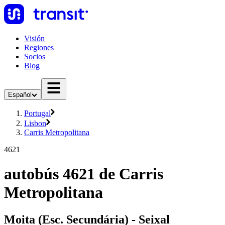
Visión
Regiones
Socios
Blog
Español
Portugal
Lisbon
Carris Metropolitana
4621
autobús 4621 de Carris
Metropolitana
Moita (Esc. Secundária) - Seixal