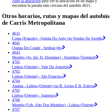
Abre la aplicación
para ver tu ubicación en un mapa y
encontrar la parada más cercana del autobús 4621.
Otros horarios, rutas y mapas del autobús
de Carris Metropolitana
4632
Coina (Estação) - Quinta Do Anjo via Vendas De Azeitão
4641
Quinta Do Conde - Setúbal (Its)
4643
Montijo (Av. Inf. D. Henrique) - Sesimbra (Terminal)
4701
Lisboa (Oriente) - Vale Da Amoreira
4702
Lisboa (Oriente) - São Francisco
4704
Atalaia - Lisboa (Oriente) via B. Areias E B. Esteval
4705
Lisboa (Oriente) - Samouco
4706
Montijo (Urb. Alto Dos Moinhos) - Lisboa (Oriente)
4707