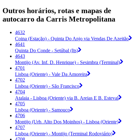
Outros horários, rotas e mapas de
autocarro da Carris Metropolitana
4632
Coina (Estação) - Quinta Do Anjo via Vendas De Azeitão
4641
Quinta Do Conde - Setúbal (Its)
4643
Montijo (Av. Inf. D. Henrique) - Sesimbra (Terminal)
4701
Lisboa (Oriente) - Vale Da Amoreira
4702
Lisboa (Oriente) - São Francisco
4704
Atalaia - Lisboa (Oriente) via B. Areias E B. Esteval
4705
Lisboa (Oriente) - Samouco
4706
Montijo (Urb. Alto Dos Moinhos) - Lisboa (Oriente)
4707
Lisboa (Oriente) - Montijo (Terminal Rodoviário)
4708