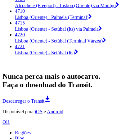
Alcochete (Freeport) - Lisboa (Oriente) via Montijo
4710
Lisboa (Oriente) - Palmela (Terminal)
4715
Lisboa (Oriente) - Setúbal (Its) via Palmela
4720
Lisboa (Oriente) - Setúbal (Terminal Várzea)
4721
Lisboa (Oriente) - Setúbal (Its)
Nunca perca mais o autocarro.
Faça o download do Transit.
Descarregar o Transit
Disponível para
iOS
e
Android
Olá
Regiões
Blog