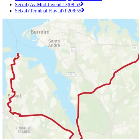
Seixal (Av Mud Juvenil 13)
08:53
Seixal (Terminal Fluvial) P2
08:55