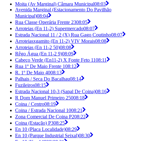
Moita (Av Marginal) Câmara Municipal
08:03
Avenida Marginal (Estacionamento Do Pavilhão
Municipal)
08:04
Rua Classe Operária Frente 23
08:05
Arroteias (En 11-2) Supermercado
08:07
Estrada Nacional 11 / 2 (X) Rua Gago Coutinho
08:07
Arroteiasxgamito (En 11-2) VIV Morais
08:08
Arroteias (En 11-2 50)
08:08
Rêgo Água (En 11-2 9)
08:09
Cabeço Verde (En11-2) X Fonte Feto 11
08:11
Rua 1º De Maio Frente 1
08:12
R. 1º De Maio 40
08:13
Palhais / Seca Do Bacalhau
08:14
Fuzileiros
08:15
Estrada Nacional 10-3 (Sapal De Coina)
08:16
R Dom Manuel Primeiro 250
08:18
Coina / Centro
08:19
Coina / Estrada Nacional 10
08:21
Zona Comercial De Coina P2
08:22
Coina (Estação) P3
08:25
En 10 (Placa Localidade)
08:29
En 10 (Parque Industrial Seixal)
08:30