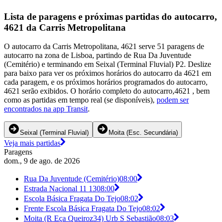
Lista de paragens e próximas partidas do autocarro,
4621 da Carris Metropolitana
O autocarro da Carris Metropolitana, 4621 serve 51 paragens de
autocarro na zona de Lisboa, partindo de Rua Da Juventude
(Cemitério) e terminando em Seixal (Terminal Fluvial) P2. Deslize
para baixo para ver os próximos horários do autocarro da 4621 em
cada paragem, e os próximos horários programados do autocarro,
4621 serão exibidos. O horário completo do autocarro,4621 , bem
como as partidas em tempo real (se disponíveis),
podem ser
encontrados na app Transit
.
Seixal (Terminal Fluvial)
Moita (Esc. Secundária)
Veja mais partidas
Paragens
dom., 9 de ago. de 2026
Rua Da Juventude (Cemitério)
08:00
Estrada Nacional 11 13
08:00
Escola Básica Fragata Do Tejo
08:02
Frente Escola Básica Fragata Do Tejo
08:02
Moita (R Eça Queiroz34) Urb S Sebastião
08:03