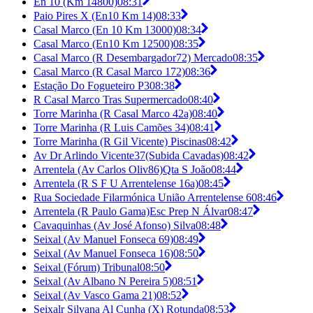
En 10 (Km 14800)
08:31
Paio Pires X (En10 Km 14)
08:33
Casal Marco (En 10 Km 13000)
08:34
Casal Marco (En10 Km 12500)
08:35
Casal Marco (R Desembargador72) Mercado
08:35
Casal Marco (R Casal Marco 172)
08:36
Estação Do Fogueteiro P3
08:38
R Casal Marco Tras Supermercado
08:40
Torre Marinha (R Casal Marco 42a)
08:40
Torre Marinha (R Luis Camões 34)
08:41
Torre Marinha (R Gil Vicente) Piscinas
08:42
Av Dr Arlindo Vicente37(Subida Cavadas)
08:42
Arrentela (Av Carlos Oliv86)Qta S João
08:44
Arrentela (R S F U Arrentelense 16a)
08:45
Rua Sociedade Filarmónica União Arrentelense 6
08:46
Arrentela (R Paulo Gama)Esc Prep N Álvar
08:47
Cavaquinhas (Av José Afonso) Silva
08:48
Seixal (Av Manuel Fonseca 69)
08:49
Seixal (Av Manuel Fonseca 16)
08:50
Seixal (Fórum) Tribunal
08:50
Seixal (Av Albano N Pereira 5)
08:51
Seixal (Av Vasco Gama 21)
08:52
Seixalr Silvana Al Cunha (X) Rotunda
08:53