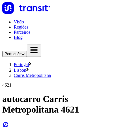
Visão
Regiões
Parceiros
Blog
Português
Portugal
Lisbon
Carris Metropolitana
4621
autocarro Carris
Metropolitana 4621