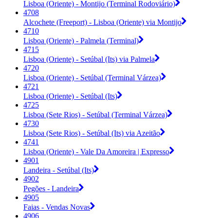
Lisboa (Oriente) - Montijo (Terminal Rodoviário)
4708
Alcochete (Freeport) - Lisboa (Oriente) via Montijo
4710
Lisboa (Oriente) - Palmela (Terminal)
4715
Lisboa (Oriente) - Setúbal (Its) via Palmela
4720
Lisboa (Oriente) - Setúbal (Terminal Várzea)
4721
Lisboa (Oriente) - Setúbal (Its)
4725
Lisboa (Sete Rios) - Setúbal (Terminal Várzea)
4730
Lisboa (Sete Rios) - Setúbal (Its) via Azeitão
4741
Lisboa (Oriente) - Vale Da Amoreira | Expresso
4901
Landeira - Setúbal (Its)
4902
Pegões - Landeira
4905
Faias - Vendas Novas
4906