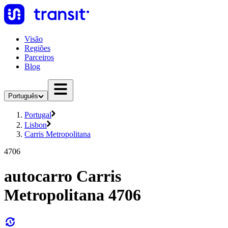
Visão
Regiões
Parceiros
Blog
Português
Portugal
Lisbon
Carris Metropolitana
4706
autocarro Carris
Metropolitana 4706