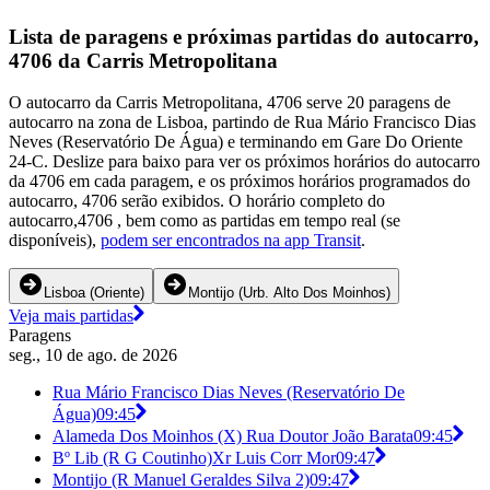
Lista de paragens e próximas partidas do autocarro,
4706 da Carris Metropolitana
O autocarro da Carris Metropolitana, 4706 serve 20 paragens de
autocarro na zona de Lisboa, partindo de Rua Mário Francisco Dias
Neves (Reservatório De Água) e terminando em Gare Do Oriente
24-C. Deslize para baixo para ver os próximos horários do autocarro
da 4706 em cada paragem, e os próximos horários programados do
autocarro, 4706 serão exibidos. O horário completo do
autocarro,4706 , bem como as partidas em tempo real (se
disponíveis),
podem ser encontrados na app Transit
.
Lisboa (Oriente)
Montijo (Urb. Alto Dos Moinhos)
Veja mais partidas
Paragens
seg., 10 de ago. de 2026
Rua Mário Francisco Dias Neves (Reservatório De
Água)
09:45
Alameda Dos Moinhos (X) Rua Doutor João Barata
09:45
Bº Lib (R G Coutinho)Xr Luis Corr Mor
09:47
Montijo (R Manuel Geraldes Silva 2)
09:47