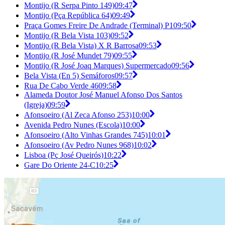
Montijo (R Serpa Pinto 149)
09:47
Montijo (Pça República 64)
09:49
Praça Gomes Freire De Andrade (Terminal) P1
09:50
Montijo (R Bela Vista 103)
09:52
Montijo (R Bela Vista) X R Barrosa
09:53
Montijo (R José Mundet 79)
09:55
Montijo (R José Joaq Marques) Supermercado
09:56
Bela Vista (En 5) Semáforos
09:57
Rua De Cabo Verde 46
09:58
Alameda Doutor José Manuel Afonso Dos Santos
(Igreja)
09:59
Afonsoeiro (Al Zeca Afonso 253)
10:00
Avenida Pedro Nunes (Escola)
10:00
Afonsoeiro (Alto Vinhas Grandes 745)
10:01
Afonsoeiro (Av Pedro Nunes 968)
10:02
Lisboa (Pç José Queirós)
10:22
Gare Do Oriente 24-C
10:25