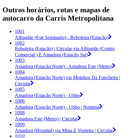
Outros horários, rotas e mapas de
autocarro da Carris Metropolitana
1001
Alfragide (Estr Seminario) - Reboleira (Estação)
1002
Reboleira (Estação) | Circular via Alfragide (Centro
Comercial ) E Amadora (Estação Sul)
1003
Amadora (Estação Norte) - Amadora Este (Metro)
1004
Amadora (Estação Norte) via Moinhos Da Funcheira |
Circular
1005
Amadora (Estação Norte) - Ubbo
1006
Amadora (Estação Norte) - Ubbo | Noturna
1008
Amadora Este (Metro) | Circular
1009
Amadora (Hospital) via Mina E Venteira | Circular
1010