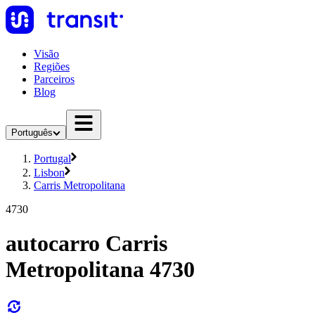
Visão
Regiões
Parceiros
Blog
Português
Portugal
Lisbon
Carris Metropolitana
4730
autocarro Carris
Metropolitana 4730