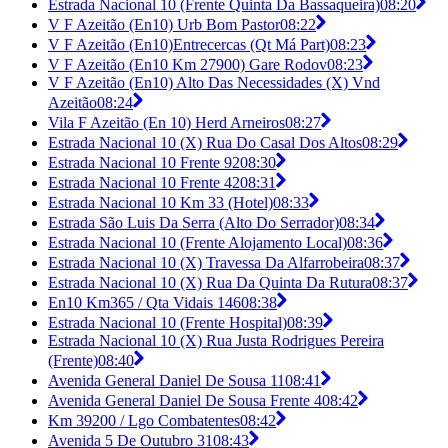
Estrada Nacional 10 (Frente Quinta Da Bassaqueira)
08:20
V F Azeitão (En10) Urb Bom Pastor
08:22
V F Azeitão (En10)Entrecercas (Qt Má Part)
08:23
V F Azeitão (En10 Km 27900) Gare Rodov
08:23
V F Azeitão (En10) Alto Das Necessidades (X) Vnd
Azeitão
08:24
Vila F Azeitão (En 10) Herd Arneiros
08:27
Estrada Nacional 10 (X) Rua Do Casal Dos Altos
08:29
Estrada Nacional 10 Frente 92
08:30
Estrada Nacional 10 Frente 42
08:31
Estrada Nacional 10 Km 33 (Hotel)
08:33
Estrada São Luis Da Serra (Alto Do Serrador)
08:34
Estrada Nacional 10 (Frente Alojamento Local)
08:36
Estrada Nacional 10 (X) Travessa Da Alfarrobeira
08:37
Estrada Nacional 10 (X) Rua Da Quinta Da Rutura
08:37
En10 Km365 / Qta Vidais 146
08:38
Estrada Nacional 10 (Frente Hospital)
08:39
Estrada Nacional 10 (X) Rua Justa Rodrigues Pereira
(Frente)
08:40
Avenida General Daniel De Sousa 11
08:41
Avenida General Daniel De Sousa Frente 4
08:42
Km 39200 / Lgo Combatentes
08:42
Avenida 5 De Outubro 31
08:43