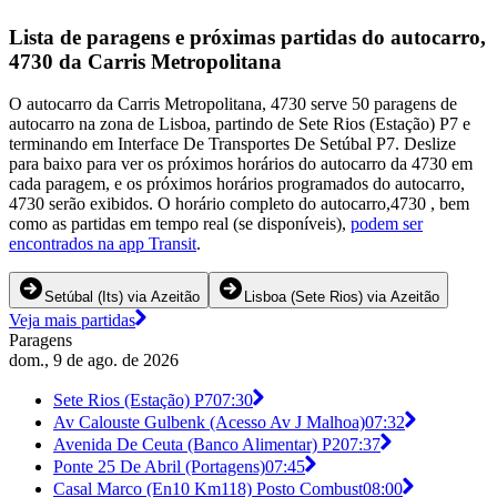
Lista de paragens e próximas partidas do autocarro,
4730 da Carris Metropolitana
O autocarro da Carris Metropolitana, 4730 serve 50 paragens de
autocarro na zona de Lisboa, partindo de Sete Rios (Estação) P7 e
terminando em Interface De Transportes De Setúbal P7. Deslize
para baixo para ver os próximos horários do autocarro da 4730 em
cada paragem, e os próximos horários programados do autocarro,
4730 serão exibidos. O horário completo do autocarro,4730 , bem
como as partidas em tempo real (se disponíveis),
podem ser
encontrados na app Transit
.
Setúbal (Its) via Azeitão
Lisboa (Sete Rios) via Azeitão
Veja mais partidas
Paragens
dom., 9 de ago. de 2026
Sete Rios (Estação) P7
07:30
Av Calouste Gulbenk (Acesso Av J Malhoa)
07:32
Avenida De Ceuta (Banco Alimentar) P2
07:37
Ponte 25 De Abril (Portagens)
07:45
Casal Marco (En10 Km118) Posto Combust
08:00