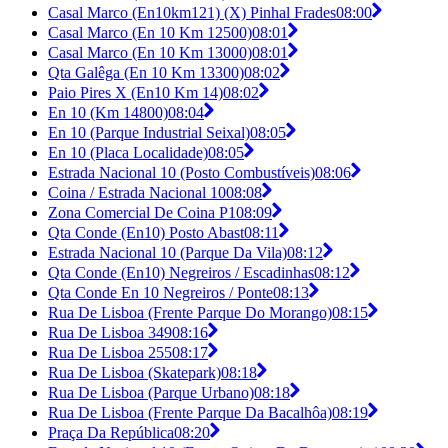
Casal Marco (En10km121) (X) Pinhal Frades
08:00
Casal Marco (En 10 Km 12500)
08:01
Casal Marco (En 10 Km 13000)
08:01
Qta Galêga (En 10 Km 13300)
08:02
Paio Pires X (En10 Km 14)
08:02
En 10 (Km 14800)
08:04
En 10 (Parque Industrial Seixal)
08:05
En 10 (Placa Localidade)
08:05
Estrada Nacional 10 (Posto Combustíveis)
08:06
Coina / Estrada Nacional 10
08:08
Zona Comercial De Coina P1
08:09
Qta Conde (En10) Posto Abast
08:11
Estrada Nacional 10 (Parque Da Vila)
08:12
Qta Conde (En10) Negreiros / Escadinhas
08:12
Qta Conde En 10 Negreiros / Ponte
08:13
Rua De Lisboa (Frente Parque Do Morango)
08:15
Rua De Lisboa 349
08:16
Rua De Lisboa 255
08:17
Rua De Lisboa (Skatepark)
08:18
Rua De Lisboa (Parque Urbano)
08:18
Rua De Lisboa (Frente Parque Da Bacalhôa)
08:19
Praça Da República
08:20