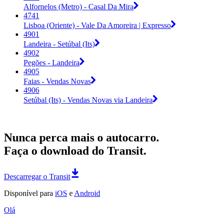
Alfornelos (Metro) - Casal Da Mira
4741
Lisboa (Oriente) - Vale Da Amoreira | Expresso
4901
Landeira - Setúbal (Its)
4902
Pegões - Landeira
4905
Faias - Vendas Novas
4906
Setúbal (Its) - Vendas Novas via Landeira
Nunca perca mais o autocarro.
Faça o download do Transit.
Descarregar o Transit
Disponível para
iOS
e
Android
Olá