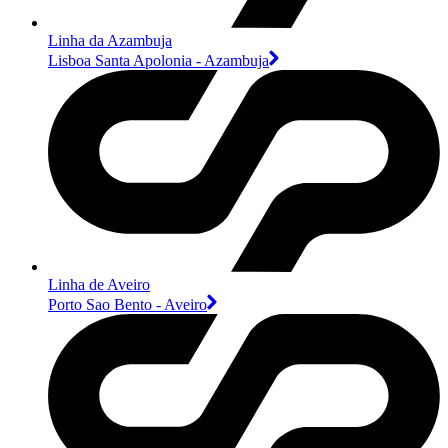
Linha da Azambuja
Lisboa Santa Apolonia - Azambuja
Linha de Aveiro
Porto Sao Bento - Aveiro