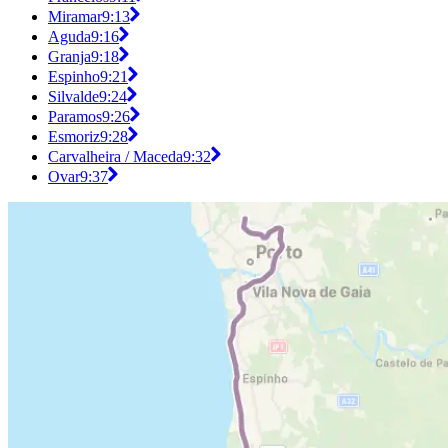
Miramar
9:13
Aguda
9:16
Granja
9:18
Espinho
9:21
Silvalde
9:24
Paramos
9:26
Esmoriz
9:28
Carvalheira / Maceda
9:32
Ovar
9:37