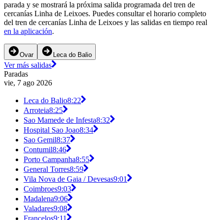
parada y se mostrará la próxima salida programada del tren de
cercanías Linha de Leixoes. Puedes consultar el horario completo
del tren de cercanías Linha de Leixoes y las salidas en tiempo real
en la aplicación
.
Ovar
Leca do Balio
Ver más salidas
Paradas
vie, 7 ago 2026
Leca do Balio
8:22
Arroteia
8:25
Sao Mamede de Infesta
8:32
Hospital Sao Joao
8:34
Sao Gemil
8:37
Contumil
8:46
Porto Campanha
8:55
General Torres
8:59
Vila Nova de Gaia / Devesas
9:01
Coimbroes
9:03
Madalena
9:06
Valadares
9:08
Francelos
9:11