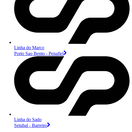
Linha do Marco
Porto Sao Bento - Penafiel
Linha do Sado
Setubal - Barreiro