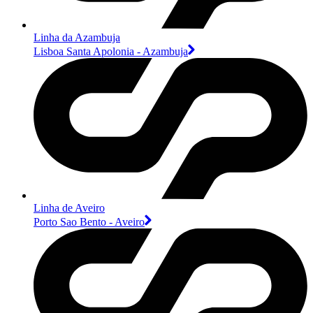
Linha da Azambuja
Lisboa Santa Apolonia - Azambuja
Linha de Aveiro
Porto Sao Bento - Aveiro