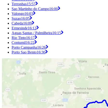
Terronhas
15:57
Sao Martinho do Campo
16:00
Valongo
16:03
Suzao
16:05
Cabeda
16:09
Ermesinde
16:12
Aguas Santas / Palmilheira
16:15
Rio Tinto
16:17
Contumil
16:22
Porto Campanha
16:26
Porto Sao Bento
16:30