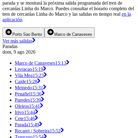
parada y se mostrará la próxima salida programada del tren de
cercanías Linha do Marco. Puedes consultar el horario completo del
tren de cercanías Linha do Marco y las salidas en tiempo real
en la
aplicación
.
Porto Sao Bento
Marco de Canaveses
Ver más salidas
Paradas
dom, 9 ago 2026
Marco de Canaveses
15:13
Livracao
15:19
Vila Mea
15:23
Caide
15:28
Meinedo
15:31
Penafiel
15:36
Paredes
15:39
Oleiros
15:41
Irivo
15:44
Cete
15:46
Parada
15:49
Recarei / Sobreira
15:52
Trancoso
15:54