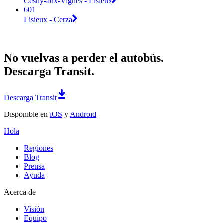
Cesny-aux-Vignes - Lisieux
601
Lisieux - Cerza
No vuelvas a perder el autobús.
Descarga Transit.
Descarga Transit
Disponible en
iOS
y
Android
Hola
Regiones
Blog
Prensa
Ayuda
Acerca de
Visión
Equipo