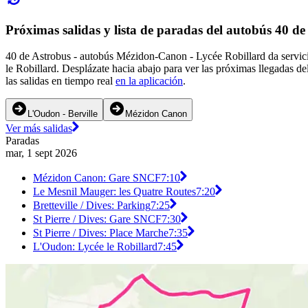
Próximas salidas y lista de paradas del autobús 40 de
40 de Astrobus - autobús Mézidon-Canon - Lycée Robillard da servic
le Robillard. Desplázate hacia abajo para ver las próximas llegadas d
las salidas en tiempo real
en la aplicación
.
L'Oudon - Berville
Mézidon Canon
Ver más salidas
Paradas
mar, 1 sept 2026
Mézidon Canon: Gare SNCF
7:10
Le Mesnil Mauger: les Quatre Routes
7:20
Bretteville / Dives: Parking
7:25
St Pierre / Dives: Gare SNCF
7:30
St Pierre / Dives: Place Marche
7:35
L'Oudon: Lycée le Robillard
7:45