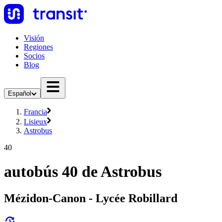
Visión
Regiones
Socios
Blog
Español
Francia
Lisieux
Astrobus
40
autobús 40 de Astrobus
Mézidon-Canon - Lycée Robillard