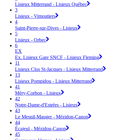
Lisieux Mitterrand - Lisieux Québec
3
Lisieux - Vimoutiers
4
Saint-Pierre-sur-Dives - Lisieux
5
Lisieux - Orbec
6
EX
Ex. Lisieux Gare SNCF - Lisieux Fleming
11
Lisieux Clos St-Jacques - Lisieux Mitterrand
13
Lisieux Pompidou - Lisieux Mitterrand
41
Méry-Corbon - Lisieux
42
Notre-Dame-d'Estrées - Lisieux
43
Le Mesnil-Mauger - Mézidon-Canon
44
Écajeul - Mézidon-Canon
45