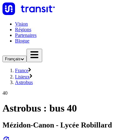
Vision
Régions
Partenaires
Blogue
Français
France
Lisieux
Astrobus
40
Astrobus : bus 40
Mézidon-Canon - Lycée Robillard