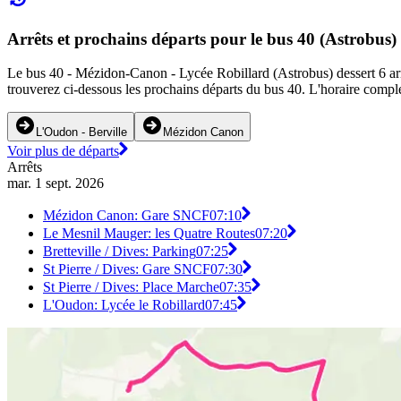
Arrêts et prochains départs pour le bus 40 (Astrobus)
Le bus 40 - Mézidon-Canon - Lycée Robillard (Astrobus) dessert 6 arr
trouverez ci-dessous les prochains départs du bus 40. L'horaire comple
L'Oudon - Berville
Mézidon Canon
Voir plus de départs
Arrêts
mar. 1 sept. 2026
Mézidon Canon: Gare SNCF
07:10
Le Mesnil Mauger: les Quatre Routes
07:20
Bretteville / Dives: Parking
07:25
St Pierre / Dives: Gare SNCF
07:30
St Pierre / Dives: Place Marche
07:35
L'Oudon: Lycée le Robillard
07:45