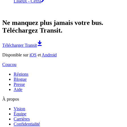
Lisieux - Cerza
Ne manquez plus jamais votre bus.
Téléchargez Transit.
Télécharger Transit
Disponible sur
iOS
et
Android
Coucou
Régions
Blogue
Presse
Aide
À propos
Vision
Équipe
Carrières
Confidentialité