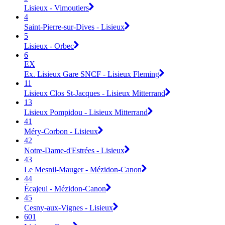
Lisieux - Vimoutiers
4
Saint-Pierre-sur-Dives - Lisieux
5
Lisieux - Orbec
6
EX
Ex. Lisieux Gare SNCF - Lisieux Fleming
11
Lisieux Clos St-Jacques - Lisieux Mitterrand
13
Lisieux Pompidou - Lisieux Mitterrand
41
Méry-Corbon - Lisieux
42
Notre-Dame-d'Estrées - Lisieux
43
Le Mesnil-Mauger - Mézidon-Canon
44
Écajeul - Mézidon-Canon
45
Cesny-aux-Vignes - Lisieux
601