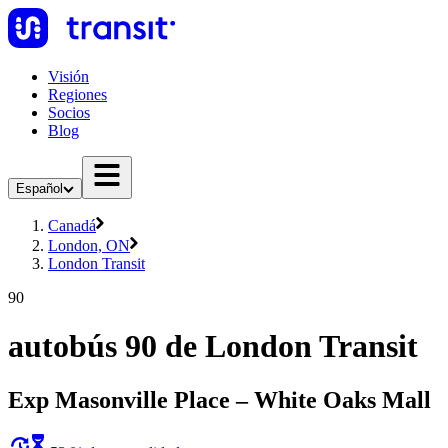
Visión
Regiones
Socios
Blog
Español
Canadá
London, ON
London Transit
90
autobús 90 de London Transit
Exp Masonville Place – White Oaks Mall