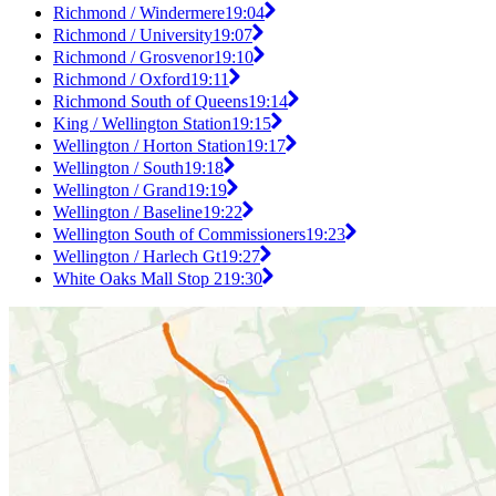
Richmond / Windermere
19:04
Richmond / University
19:07
Richmond / Grosvenor
19:10
Richmond / Oxford
19:11
Richmond South of Queens
19:14
King / Wellington Station
19:15
Wellington / Horton Station
19:17
Wellington / South
19:18
Wellington / Grand
19:19
Wellington / Baseline
19:22
Wellington South of Commissioners
19:23
Wellington / Harlech Gt
19:27
White Oaks Mall Stop 2
19:30