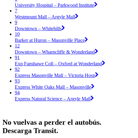
University Hospital – Parkwood Institute
7
Westmount Mall – Argyle Mall
9
Downtown – Whitehills
10
Barker at Huron – Masonville Place
12
Downtown – Wharncliffe & Wonderland
91
Exp Fanshawe Coll – Oxford at Wonderland
92
Express Masonville Mall – Victoria Hosp
93
Express White Oaks Mall – Masonville
94
Express Natural Science – Argyle Mall
No vuelvas a perder el autobús.
Descarga Transit.