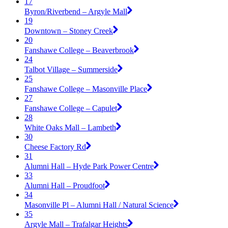
17
Byron/Riverbend – Argyle Mall
19
Downtown – Stoney Creek
20
Fanshawe College – Beaverbrook
24
Talbot Village – Summerside
25
Fanshawe College – Masonville Place
27
Fanshawe College – Capulet
28
White Oaks Mall – Lambeth
30
Cheese Factory Rd
31
Alumni Hall – Hyde Park Power Centre
33
Alumni Hall – Proudfoot
34
Masonville Pl – Alumni Hall / Natural Science
35
Argyle Mall – Trafalgar Heights