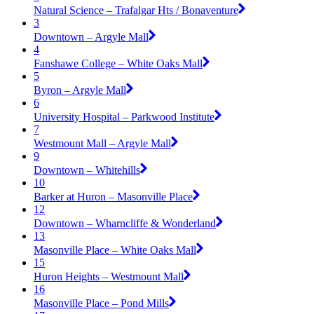
Natural Science – Trafalgar Hts / Bonaventure
3
Downtown – Argyle Mall
4
Fanshawe College – White Oaks Mall
5
Byron – Argyle Mall
6
University Hospital – Parkwood Institute
7
Westmount Mall – Argyle Mall
9
Downtown – Whitehills
10
Barker at Huron – Masonville Place
12
Downtown – Wharncliffe & Wonderland
13
Masonville Place – White Oaks Mall
15
Huron Heights – Westmount Mall
16
Masonville Place – Pond Mills