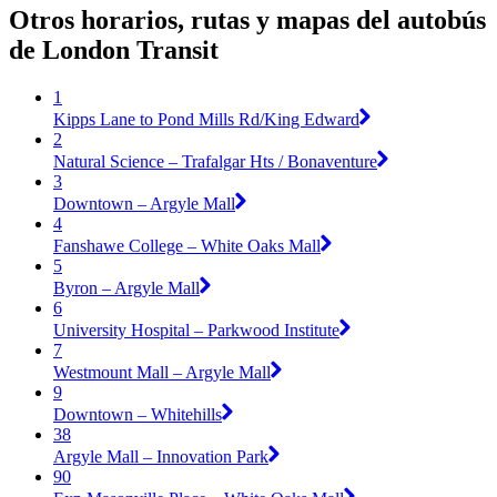
Otros horarios, rutas y mapas del autobús
de London Transit
1
Kipps Lane to Pond Mills Rd/King Edward
2
Natural Science – Trafalgar Hts / Bonaventure
3
Downtown – Argyle Mall
4
Fanshawe College – White Oaks Mall
5
Byron – Argyle Mall
6
University Hospital – Parkwood Institute
7
Westmount Mall – Argyle Mall
9
Downtown – Whitehills
38
Argyle Mall – Innovation Park
90