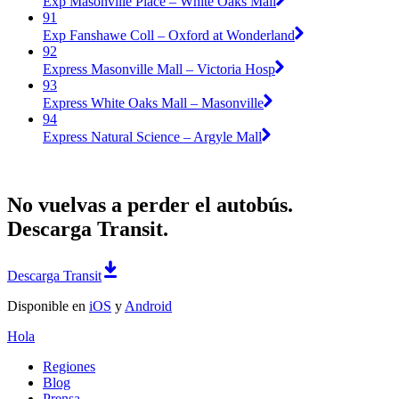
Exp Masonville Place – White Oaks Mall
91
Exp Fanshawe Coll – Oxford at Wonderland
92
Express Masonville Mall – Victoria Hosp
93
Express White Oaks Mall – Masonville
94
Express Natural Science – Argyle Mall
No vuelvas a perder el autobús.
Descarga Transit.
Descarga Transit
Disponible en
iOS
y
Android
Hola
Regiones
Blog
Prensa