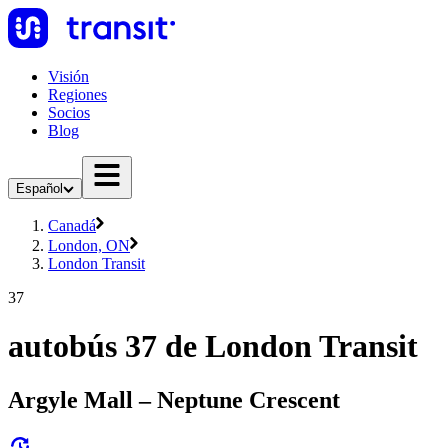
Visión
Regiones
Socios
Blog
Español
Canadá
London, ON
London Transit
37
autobús 37 de London Transit
Argyle Mall – Neptune Crescent