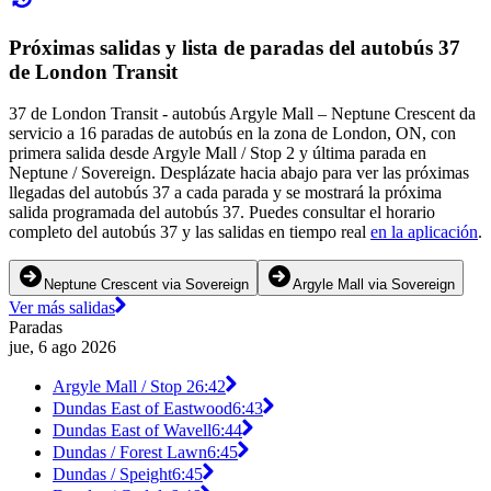
Próximas salidas y lista de paradas del autobús 37
de London Transit
37 de London Transit - autobús Argyle Mall – Neptune Crescent da
servicio a 16 paradas de autobús en la zona de London, ON, con
primera salida desde Argyle Mall / Stop 2 y última parada en
Neptune / Sovereign. Desplázate hacia abajo para ver las próximas
llegadas del autobús 37 a cada parada y se mostrará la próxima
salida programada del autobús 37. Puedes consultar el horario
completo del autobús 37 y las salidas en tiempo real
en la aplicación
.
Neptune Crescent via Sovereign
Argyle Mall via Sovereign
Ver más salidas
Paradas
jue, 6 ago 2026
Argyle Mall / Stop 2
6:42
Dundas East of Eastwood
6:43
Dundas East of Wavell
6:44
Dundas / Forest Lawn
6:45
Dundas / Speight
6:45