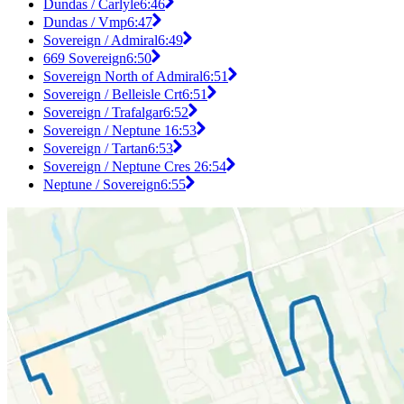
Dundas / Carlyle
6:46
Dundas / Vmp
6:47
Sovereign / Admiral
6:49
669 Sovereign
6:50
Sovereign North of Admiral
6:51
Sovereign / Belleisle Crt
6:51
Sovereign / Trafalgar
6:52
Sovereign / Neptune 1
6:53
Sovereign / Tartan
6:53
Sovereign / Neptune Cres 2
6:54
Neptune / Sovereign
6:55