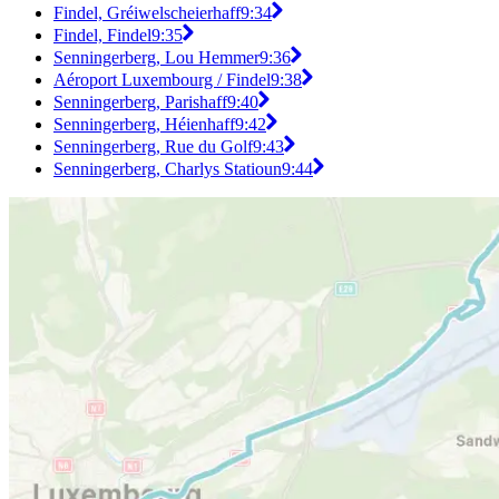
Findel, Gréiwelscheierhaff
9:34
Findel, Findel
9:35
Senningerberg, Lou Hemmer
9:36
Aéroport Luxembourg / Findel
9:38
Senningerberg, Parishaff
9:40
Senningerberg, Héienhaff
9:42
Senningerberg, Rue du Golf
9:43
Senningerberg, Charlys Statioun
9:44