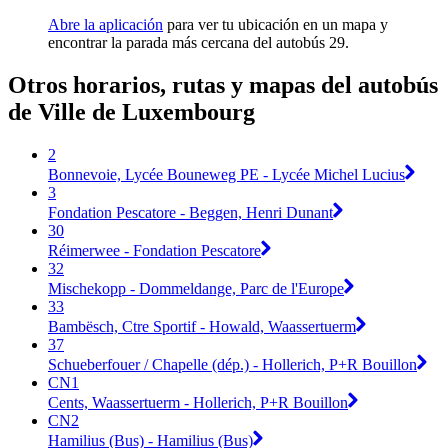
Abre la aplicación
para ver tu ubicación en un mapa y
encontrar la parada más cercana del autobús 29.
Otros horarios, rutas y mapas del autobús
de Ville de Luxembourg
2
Bonnevoie, Lycée Bouneweg PE - Lycée Michel Lucius
3
Fondation Pescatore - Beggen, Henri Dunant
30
Réimerwee - Fondation Pescatore
32
Mischekopp - Dommeldange, Parc de l'Europe
33
Bambësch, Ctre Sportif - Howald, Waassertuerm
37
Schueberfouer / Chapelle (dép.) - Hollerich, P+R Bouillon
CN1
Cents, Waassertuerm - Hollerich, P+R Bouillon
CN2
Hamilius (Bus) - Hamilius (Bus)