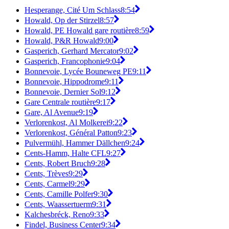
Hesperange, Cité Um Schlass
8:54
Howald, Op der Stirzel
8:57
Howald, PE Howald gare routière
8:59
Howald, P&R Howald
9:00
Gasperich, Gerhard Mercator
9:02
Gasperich, Francophonie
9:04
Bonnevoie, Lycée Bouneweg PE
9:11
Bonnevoie, Hippodrome
9:11
Bonnevoie, Dernier Sol
9:12
Gare Centrale routière
9:17
Gare, Al Avenue
9:19
Verlorenkost, Al Molkerei
9:22
Verlorenkost, Général Patton
9:23
Pulvermühl, Hammer Dällchen
9:24
Cents-Hamm, Halte CFL
9:27
Cents, Robert Bruch
9:28
Cents, Trèves
9:29
Cents, Carmel
9:29
Cents, Camille Polfer
9:30
Cents, Waassertuerm
9:31
Kalchesbréck, Reno
9:33
Findel, Business Center
9:34