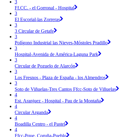
3
Ff.CC. - el Gorronal - Hospital
3
El Escorial-las Zorreras
3
3 Circular de Getafe
3
Polígono Industrial las Nieves-Móstoles Pradillo
3
Hospital-Avenida de América-Laguna Park
3
Circular de Pozuelo de Alarcón
3
Los Fresnos - Plaza de España - los Almendros
3
Soto de Viñuelas-Tres Cantos Ffcc-Soto de Viñuelas
4
Est. Aranjuez - Hospital - Pau de la Montaña
4
Circular Arganda
4
Boadilla Centro - el Pastel
4
Ffcc-Pque. Coruña-Pueblo