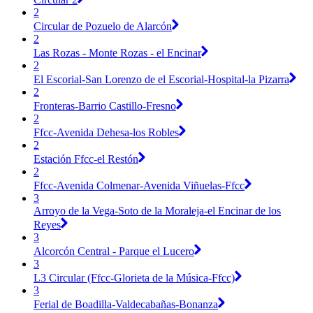
2
Circular de Pozuelo de Alarcón
2
Las Rozas - Monte Rozas - el Encinar
2
El Escorial-San Lorenzo de el Escorial-Hospital-la Pizarra
2
Fronteras-Barrio Castillo-Fresno
2
Ffcc-Avenida Dehesa-los Robles
2
Estación Ffcc-el Restón
2
Ffcc-Avenida Colmenar-Avenida Viñuelas-Ffcc
3
Arroyo de la Vega-Soto de la Moraleja-el Encinar de los
Reyes
3
Alcorcón Central - Parque el Lucero
3
L3 Circular (Ffcc-Glorieta de la Música-Ffcc)
3
Ferial de Boadilla-Valdecabañas-Bonanza