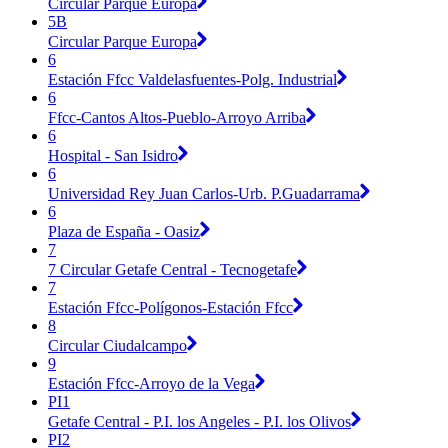
Circular Parque Europa
5B
Circular Parque Europa
6
Estación Ffcc Valdelasfuentes-Polg. Industrial
6
Ffcc-Cantos Altos-Pueblo-Arroyo Arriba
6
Hospital - San Isidro
6
Universidad Rey Juan Carlos-Urb. P.Guadarrama
6
Plaza de España - Oasiz
7
7 Circular Getafe Central - Tecnogetafe
7
Estación Ffcc-Polígonos-Estación Ffcc
8
Circular Ciudalcampo
9
Estación Ffcc-Arroyo de la Vega
PI1
Getafe Central - P.I. los Angeles - P.I. los Olivos
PI2