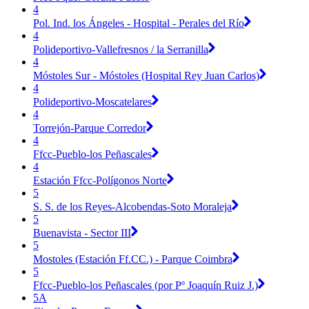
4
Pol. Ind. los Ángeles - Hospital - Perales del Río
4
Polideportivo-Vallefresnos / la Serranilla
4
Móstoles Sur - Móstoles (Hospital Rey Juan Carlos)
4
Polideportivo-Moscatelares
4
Torrejón-Parque Corredor
4
Ffcc-Pueblo-los Peñascales
4
Estación Ffcc-Polígonos Norte
5
S. S. de los Reyes-Alcobendas-Soto Moraleja
5
Buenavista - Sector III
5
Mostoles (Estación Ff.CC.) - Parque Coimbra
5
Ffcc-Pueblo-los Peñascales (por Pº Joaquín Ruiz J.)
5A