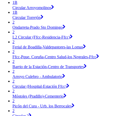
1B
Circular Arroyomolinos
1B
Circular Torrejón
2
Ondarreta-Prado Sto Domingo
2
L2 Circular (Ffcc-Residencia-Ffcc)
2
Ferial de Boadilla-Valdepastores-las Lomas
2
Ffcc-Pque. Coruña-Centro Salud-los Negrales-Ffcc
2
Barrio de la Estación-Centro de Transportes
2
Arroyo Culebro - Ambulatorio
2
Circular (Hospital-Estación Ffcc)
2
Móstoles (Pradillo)-Cementerio
2
Picón del Cura - Urb. los Berrocales
2
Circular 2