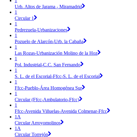
1
Urb. Altos de Jarama - Miramadrid
1
Circular 1
1
Pedrezuela-Urbanizaciones
1
Pozuelo de Alarcón-Urb. la Cabaña
1
Las Rozas-Urbanización Molino de la Hoz
1
Pol. Industrial-C.C. San Fernando
1
S. L. de el Escorial-Ffcc-S. L. de el Escorial
1
Ffcc-Pueblo-Área Homogénea Sur
1
Circular (Ffcc-Ambulatorio-Ffcc)
1
Ffcc-Avenida Viñuelas-Avenida Colmenar-Ffcc
1A
Circular Arroyomolinos
1A
Circular Torrejón