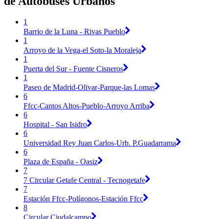
de Autobuses Urbanos
1
Barrio de la Luna - Rivas Pueblo
1
Arroyo de la Vega-el Soto-la Moraleja
1
Puerta del Sur - Fuente Cisneros
1
Paseo de Madrid-Olivar-Parque-las Lomas
6
Ffcc-Cantos Altos-Pueblo-Arroyo Arriba
6
Hospital - San Isidro
6
Universidad Rey Juan Carlos-Urb. P.Guadarrama
6
Plaza de España - Oasiz
7
7 Circular Getafe Central - Tecnogetafe
7
Estación Ffcc-Polígonos-Estación Ffcc
8
Circular Ciudalcampo