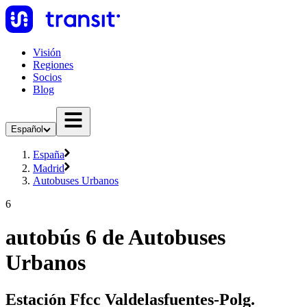
Visión
Regiones
Socios
Blog
Español
España
Madrid
Autobuses Urbanos
6
autobús 6 de Autobuses
Urbanos
Estación Ffcc Valdelasfuentes-Polg.