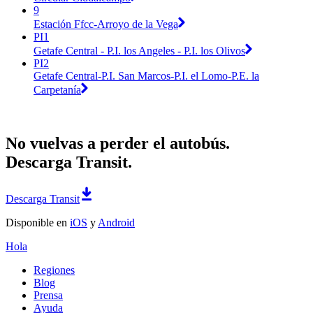
9
Estación Ffcc-Arroyo de la Vega
PI1
Getafe Central - P.I. los Angeles - P.I. los Olivos
PI2
Getafe Central-P.I. San Marcos-P.I. el Lomo-P.E. la
Carpetanía
No vuelvas a perder el autobús.
Descarga Transit.
Descarga Transit
Disponible en
iOS
y
Android
Hola
Regiones
Blog
Prensa
Ayuda