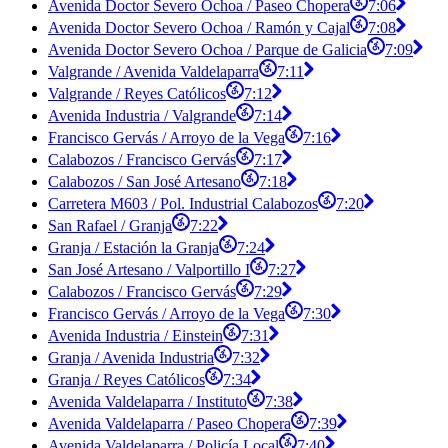
Avenida Doctor Severo Ochoa / Paseo Chopera
7:06
Avenida Doctor Severo Ochoa / Ramón y Cajal
7:08
Avenida Doctor Severo Ochoa / Parque de Galicia
7:09
Valgrande / Avenida Valdelaparra
7:11
Valgrande / Reyes Católicos
7:12
Avenida Industria / Valgrande
7:14
Francisco Gervás / Arroyo de la Vega
7:16
Calabozos / Francisco Gervás
7:17
Calabozos / San José Artesano
7:18
Carretera M603 / Pol. Industrial Calabozos
7:20
San Rafael / Granja
7:22
Granja / Estación la Granja
7:24
San José Artesano / Valportillo I
7:27
Calabozos / Francisco Gervás
7:29
Francisco Gervás / Arroyo de la Vega
7:30
Avenida Industria / Einstein
7:31
Granja / Avenida Industria
7:32
Granja / Reyes Católicos
7:34
Avenida Valdelaparra / Instituto
7:38
Avenida Valdelaparra / Paseo Chopera
7:39
Avenida Valdelaparra / Policía Local
7:40