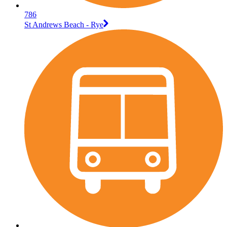
786
St Andrews Beach - Rye