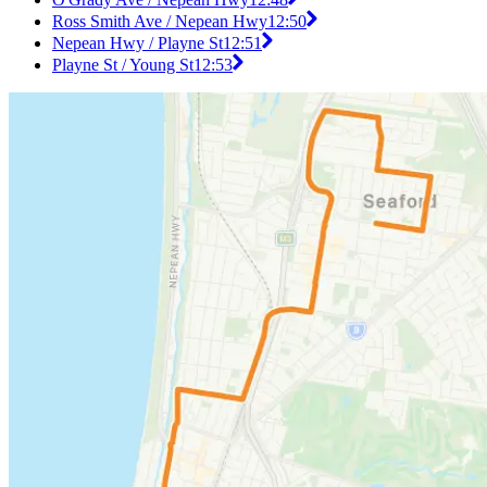
Ross Smith Ave / Nepean Hwy
12:50
Nepean Hwy / Playne St
12:51
Playne St / Young St
12:53