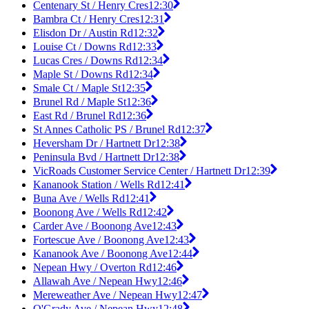
Centenary St / Henry Cres
12:30
Bambra Ct / Henry Cres
12:31
Elisdon Dr / Austin Rd
12:32
Louise Ct / Downs Rd
12:33
Lucas Cres / Downs Rd
12:34
Maple St / Downs Rd
12:34
Smale Ct / Maple St
12:35
Brunel Rd / Maple St
12:36
East Rd / Brunel Rd
12:36
St Annes Catholic PS / Brunel Rd
12:37
Heversham Dr / Hartnett Dr
12:38
Peninsula Bvd / Hartnett Dr
12:38
VicRoads Customer Service Center / Hartnett Dr
12:39
Kananook Station / Wells Rd
12:41
Buna Ave / Wells Rd
12:41
Boonong Ave / Wells Rd
12:42
Carder Ave / Boonong Ave
12:43
Fortescue Ave / Boonong Ave
12:43
Kananook Ave / Boonong Ave
12:44
Nepean Hwy / Overton Rd
12:46
Allawah Ave / Nepean Hwy
12:46
Mereweather Ave / Nepean Hwy
12:47
O'Grady Ave / Nepean Hwy
12:48