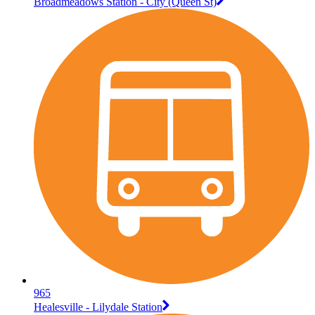
Broadmeadows Station - City (Queen St)
965
Healesville - Lilydale Station