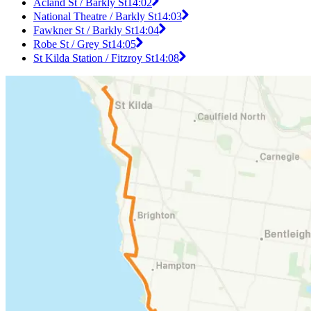
Acland St / Barkly St
14:02
National Theatre / Barkly St
14:03
Fawkner St / Barkly St
14:04
Robe St / Grey St
14:05
St Kilda Station / Fitzroy St
14:08