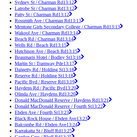
Sydney St / Charman Rd
13:12
Latrobe St / Charman Rd
13:12
Patty St / Charman Rd
13:12
Rossmith Ave / Charman Rd
13:13
Mentone Girls Secondary College / Charman Rd
13:13
Wakool Ave / Charman Rd
13:14
Beach Rd / Charman Rd
13:14
Wells Rd / Beach Rd
13:15
Hutchison Ave / Beach Rd
13:15
Beaumaris Hotel / Bodley St
13:16
Martin St / Tramway Pde
13:17
Dalgetty Rd / Holding St
13:18
Reserve Rd / Holding St
13:18
Pacific Bvd / Reserve Rd
13:19
Haydens Rd / Pacific Bvd
13:20
Olinda Ave / Haydens Rd
13:20
Donald MacDonald Reserve / Haydens Rd
13:21
Donald MacDonald Reserve / Fourth St
13:22
Ebden Ave / Fourth St
13:23
Black Rock House / Ebden Ave
13:23
Balcombe Rd / Ebden Ave
13:24
Karrakatta St / Bluff Rd
13:25
Gordon Cres / Bluff Rd
13:25