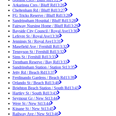
Arkaringa Cres / Bluff Rd
13:26
Cheltenham Rd / Bluff Rd
13:27
FG Tricks Reserve / Bluff Rd
13:28
Sandringham Hospital / Bluff Rd
13:28
Fairway Nursing Home / Bluff Rd
13:29
Bayside City Council / Royal Ave
13:30
Lefevre St / Royal Ave
13:30
Jennings St / Royal Ave
13:31
Masefield Ave / Fernhill Rd
13:32
Tennyson St / Fernhill Rd
13:32
Sims St / Fernhill Rd
13:33
Trentham Reserve / Bay Rd
13:33
Sandringham Station / Station St
13:35
Jetty Rd / Beach Rd
13:37
Ferdinando Gardens / Beach Rd
13:39
Orlando St / Beach Rd
13:40
Brighton Beach Station / South Rd
13:43
Hartley St / South Rd
13:43
Seymour Gr / New St
13:44
Were St / New St
13:44
Kinane St / New St
13:45
Railway Ave / New St
13:46