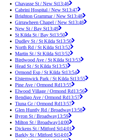
Chavasse St / New St
13:46
Cabrini Hospital / New St
13:47
Brighton Grammar / New St
13:48
Girrawheen Chapel / New St
13:48
New St / Bay St
13:49
St Kilda St / Bay St
13:50
Dudley St / St Kilda St
13:50
North Rd / St Kilda St
13:52
Martin St / St Kilda St
13:52
Birdwood Ave / St Kilda St
13:53
Head St / St Kilda St
13:53
Ormond Esp / St Kilda St
13:54
Elsternwick Park / St Kilda St
13:55
Pine Ave / Ormond Rd
13:55
Elwood Village / Ormond Rd
13:56
Bendigo Ave / Ormond Rd
13:57
Tiuna Gr / Ormond Rd
13:57
Glen Huntly Rd / Broadway
13:58
Byron St / Broadway
13:59
Milton St / Broadway
14:00
Dickens St / Mitford St
14:01
Barkly St / Mitford St
14:01