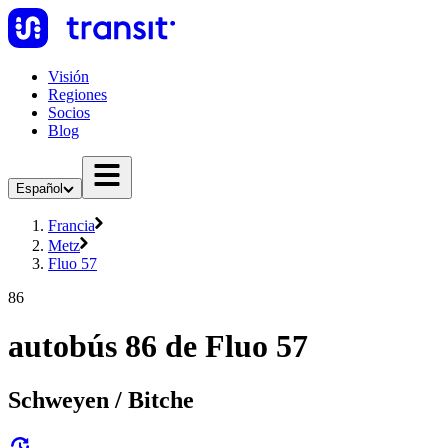
Visión
Regiones
Socios
Blog
Español
Francia
Metz
Fluo 57
86
autobús 86 de Fluo 57
Schweyen / Bitche