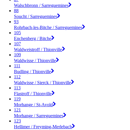
Walschbronn / Sarreguemines
88
Soucht / Sarreguemines
93
Rohrbach-les-Bitche / Sarreguemines
105
Enchenberg / Bitche
107
Waldweistroff / Thionville
109
Waldwisse / Thionville
111
Budling / Thionville
112
Waldwisse / Sierck / Thionville
113
Flastroff / Thionville
119
Morhange / St-Avold
121
Morhange / Sarreguemines
123
Hellimer / Freyming-Merlebach