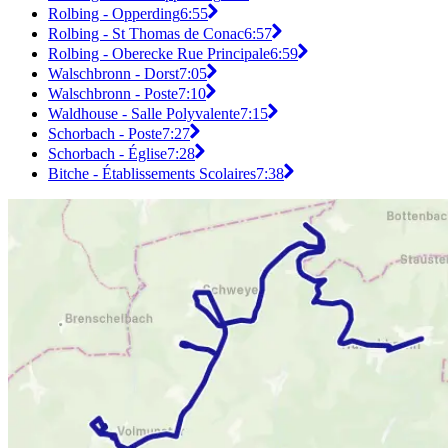
Rolbing - Opperding
6:55
Rolbing - St Thomas de Conac
6:57
Rolbing - Oberecke Rue Principale
6:59
Walschbronn - Dorst
7:05
Walschbronn - Poste
7:10
Waldhouse - Salle Polyvalente
7:15
Schorbach - Poste
7:27
Schorbach - Église
7:28
Bitche - Établissements Scolaires
7:38