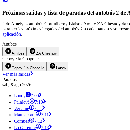
Próximas salidas y lista de paradas del autobús 2 de
2 de Amelys - autobús Corquilleroy Blaise / Amilly ZA Chesnoy da se
para ver las próximas llegadas del autobús 2 a cada parada y se mostr
aplicación
.
Antibes
Antibes
ZA Chesnoy
Cepoy / la Chapelle
Cepoy / la Chapelle
Lancy
Ver más salidas
Paradas
sáb, 8 ago 2026
Lancy
7:09
Painlevé
7:10
Verlaine
7:11
Maupassant
7:11
Combes
7:12
La Garenne
7:13