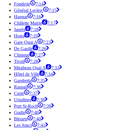
Fonderie
7:14
Général Leclerc
7:15
Hangar
7:16
Châlette Mairie
7:17
Jaurès
7:18
Hugo
7:19
Gare Quai A
7:23
De Gaulle
7:26
Clinique
7:27
Tivoli
7:28
Mirabeau Quai A
7:33
Hôtel de Ville
7:34
Gambetta
7:35
Raspail
7:36
Curie
7:37
Ursulines
7:38
Port St-Roch
7:39
Gudin
7:40
Bleuets
7:40
Les Joncs
7:41