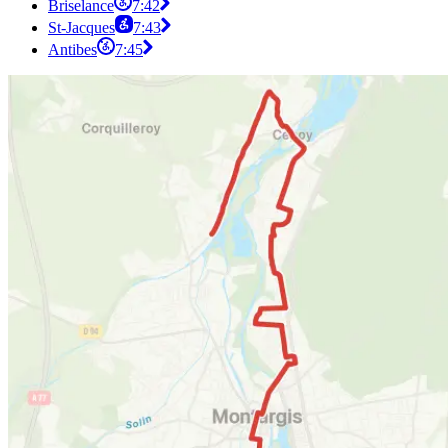
Briselance
7:42
St-Jacques
7:43
Antibes
7:45