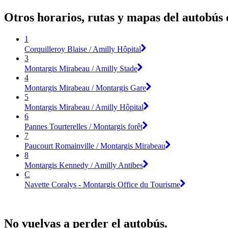
Otros horarios, rutas y mapas del autobús
1
Corquilleroy Blaise / Amilly Hôpital
3
Montargis Mirabeau / Amilly Stade
4
Montargis Mirabeau / Montargis Gare
5
Montargis Mirabeau / Amilly Hôpital
6
Pannes Tourterelles / Montargis forêt
7
Paucourt Romainville / Montargis Mirabeau
8
Montargis Kennedy / Amilly Antibes
C
Navette Coralys - Montargis Office du Tourisme
No vuelvas a perder el autobús.