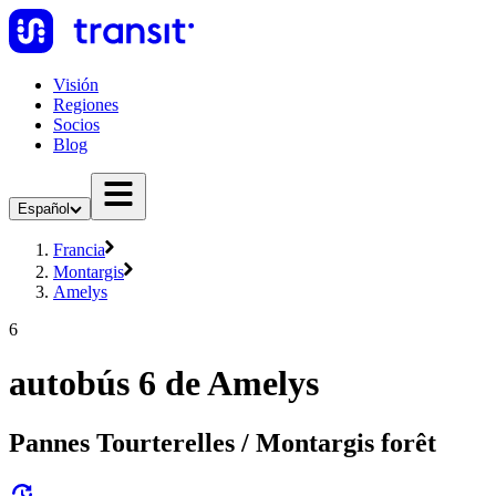
Visión
Regiones
Socios
Blog
Español
Francia
Montargis
Amelys
6
autobús 6 de Amelys
Pannes Tourterelles / Montargis forêt