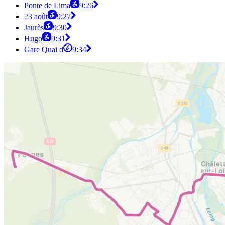
Ponte de Lima
9:26
23 août
9:27
Jaurès
9:30
Hugo
9:31
Gare Quai d
9:34