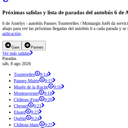
Próximas salidas y lista de paradas del autobús 6 de
6 de Amelys - autobús Pannes Tourterelles / Montargis forêt da servic
abajo para ver las próximas llegadas del autobús 6 a cada parada y se
aplicación
.
Gare
Pannes
Ver más salidas
Paradas
sáb, 8 ago 2026
Tourterelles
9:14
Pannes Mairie
9:15
Musée de la Ruche
9:16
Montraversier
9:18
Château d'eau
9:20
Chesnel
9:21
Eluard
9:23
Quétin
9:24
Château blanc
9:25