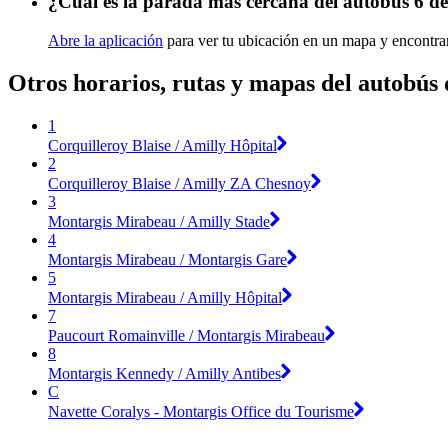
¿Cuál es la parada más cercana del autobús 6 d
Abre la aplicación
para ver tu ubicación en un mapa y encontrar
Otros horarios, rutas y mapas del autobús
1
Corquilleroy Blaise / Amilly Hôpital
2
Corquilleroy Blaise / Amilly ZA Chesnoy
3
Montargis Mirabeau / Amilly Stade
4
Montargis Mirabeau / Montargis Gare
5
Montargis Mirabeau / Amilly Hôpital
7
Paucourt Romainville / Montargis Mirabeau
8
Montargis Kennedy / Amilly Antibes
C
Navette Coralys - Montargis Office du Tourisme